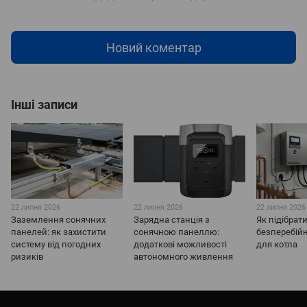
Новий коментар
Інші записи
22 липня 2026
22 липня 2026
22 липня 2026
Заземлення сонячних
Зарядна станція з
Як підібрат
панелей: як захистити
сонячною панеллю:
безперебій
систему від погодних
додаткові можливості
для котла
ризиків
автономного живлення