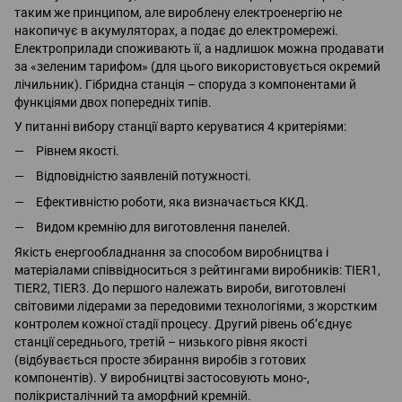
таким же принципом, але вироблену електроенергію не
накопичує в акумуляторах, а подає до електромережі.
Електроприлади споживають її, а надлишок можна продавати
за «зеленим тарифом» (для цього використовується окремий
лічильник). Гібридна станція – споруда з компонентами й
функціями двох попередніх типів.
У питанні вибору станції варто керуватися 4 критеріями:
Рівнем якості.
Відповідністю заявленій потужності.
Ефективністю роботи, яка визначається ККД.
Видом кремнію для виготовлення панелей.
Якість енергообладнання за способом виробництва і
матеріалами співвідноситься з рейтингами виробників: TIER1,
TIER2, TIER3. До першого належать вироби, виготовлені
світовими лідерами за передовими технологіями, з жорстким
контролем кожної стадії процесу. Другий рівень об’єднує
станції середнього, третій – низького рівня якості
(відбувається просте збирання виробів з готових
компонентів). У виробництві застосовують моно-,
полікристалічний та аморфний кремній.