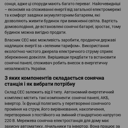
сонця, адже ці споруди мають багато переваг. Найочевидніші
– економія на споживанні енергії від загальної електромережі
та комфорт завдяки акумуляторним батареям, які
дозволяють живити будинок при вимкненні світла. Вартість
домоволодіння, де встановлені сонячні батареї, зростає, тому
будинок можна вигідно продати.
Власник СЕС має можливість заробити, продаючи державі
надлишок енергії за «зеленим тарифом». Використання
екологічно чистого джерела електричного струму сприяє
збереженню довкілля. Вирішивши придбати та встановити
сонячні панелі, споживач робить внесок в енергетичну
незалежність України.
З яких компонентів складається сонячна
станція і як вибрати потрібну
Склад СЕС залежить від її типу. Автономний енергетичний
комплекс містить такі компоненти: сонячні панелі, АКБ,
інвертор. Їх функції полягають у перетворенні сонячного
проміння на струм, його вирівнювання, накопичення,
перетворення з постійного на змінний стандартною напругою
220 В. Мережева сонячна електростанція для дому має
захисну автоматику, лічильники та інвертор. Вона працює за