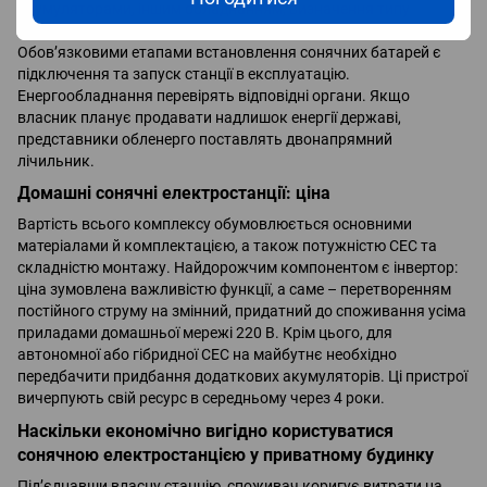
акумуляторами, іншим обладнанням, визначення типу
конструкції для монтажу модулів, її розміщення та кріплення.
Обов’язковими етапами встановлення сонячних батарей є
підключення та запуск станції в експлуатацію.
Енергообладнання перевірять відповідні органи. Якщо
власник планує продавати надлишок енергії державі,
представники обленерго поставлять двонапрямний
лічильник.
Домашні сонячні електростанції: ціна
Вартість всього комплексу обумовлюється основними
матеріалами й комплектацією, а також потужністю СЕС та
складністю монтажу. Найдорожчим компонентом є інвертор:
ціна зумовлена важливістю функції, а саме – перетворенням
постійного струму на змінний, придатний до споживання усіма
приладами домашньої мережі 220 В. Крім цього, для
автономної або гібридної СЕС на майбутнє необхідно
передбачити придбання додаткових акумуляторів. Ці пристрої
вичерпують свій ресурс в середньому через 4 роки.
Наскільки економічно вигідно користуватися
сонячною електростанцією у приватному будинку
Під’єднавши власну станцію, споживач коригує витрати на