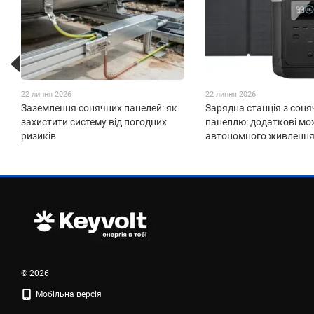
22 липня 2026
22 липня 2026
Заземлення сонячних панелей: як
Зарядна станція з сон
захистити систему від погодних
панеллю: додаткові мо
ризиків
автономного живленн
© 2026
Мобільна версія