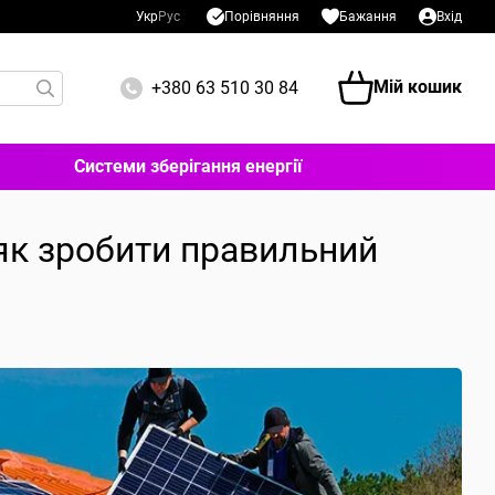
Порівняння
Укр
Рус
Бажання
Вхід
Мій кошик
+380 63 510 30 84
Системи зберігання енергії
як зробити правильний