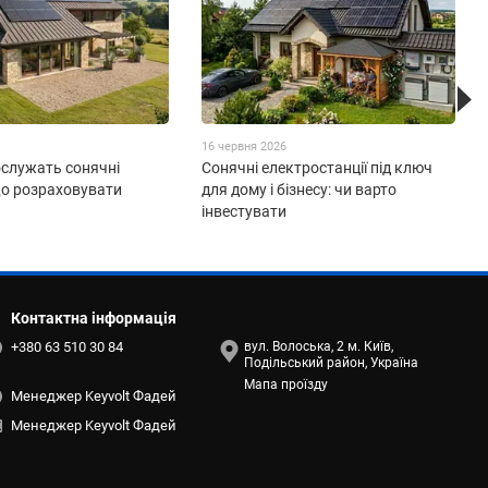
16 червня 2026
ослужать сонячні
Сонячні електростанції під ключ
що розраховувати
для дому і бізнесу: чи варто
інвестувати
Контактна інформація
+380 63 510 30 84
вул. Волоська, 2 м. Київ,
Подільський район, Україна
Мапа проїзду
Менеджер Keyvolt Фадей
Менеджер Keyvolt Фадей