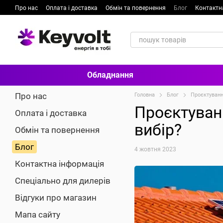
Перейти до основного контенту
Про нас
Оплата і доставка
Обмін та повернення
Блог
Контактн
Договір публічної оферти
Політика конфіденційності
Обладнання
Про нас
Головна
Блог
Проєктуванн
Проєктуван
Оплата і доставка
вибір?
Обмін та повернення
Блог
4 жовтня 2023
Контактна інформація
Спеціально для дилерів
Відгуки про магазин
Мапа сайту