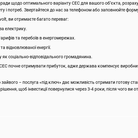
оради щодо оптимального варіанту СЕС для вашого об’єкта, розраху
у і потреб. Звертайтеся до нас за телефоном або заповнюйте форму
olt, ви отримаєте багато переваг:
за електрику.
тарифів та перебоїв в енергомережах.
та відновлюваної енергії.
у як соціально-відповідального громадянина.
 СЕС почне отримувати прибуток, адже держава компенсує виробницт
о зайвого – послуга «під ключ» дає можливість отримати готову ст
рішення, щоб інвестиції повернулися через 3-4 роки, після чого ви