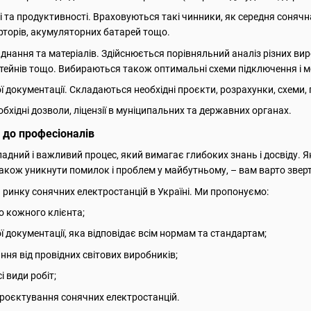
та продуктивності. Враховуються такі чинники, як середня сонячна ін
ерторів, акумуляторних батарей тощо.
днання та матеріалів. Здійснюється порівняльний аналіз різних вир
тейнів тощо. Вибираються також оптимальні схеми підключення і 
 документації. Складаються необхідні проєкти, розрахунки, схеми,
бхідні дозволи, ліцензії в муніципальних та державних органах.
 до професіоналів
адний і важливий процес, який вимагає глибоких знань і досвіду.
а також уникнути помилок і проблем у майбутньому, – вам варто звер
а ринку сонячних електростанцій в Україні. Ми пропонуємо:
до кожного клієнта;
ї документації, яка відповідає всім нормам та стандартам;
ння від провідних світових виробників;
і види робіт;
проєктування сонячних електростанцій.