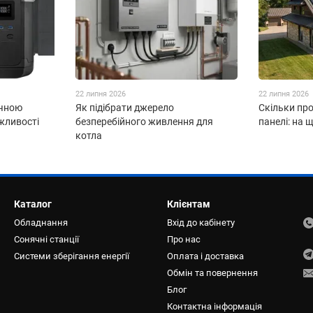
22 липня 2026
22 липня 2026
ячною
Як підібрати джерело
Скільки пр
жливості
безперебійного живлення для
панелі: на 
я
котла
Каталог
Клієнтам
Обладнання
Вхід до кабінету
Сонячні станції
Про нас
Системи зберігання енергії
Оплата і доставка
Обмін та повернення
Блог
Контактна інформація