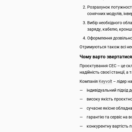
Розрахунок потужності 
сонячних модулів, інв
Вибір необхідного обла
заряду, кабелю, кронш
Оформлення дозвільної
Отримуються також всі нео
Чому варто звертатися
Проєктування СЕС – це скл
надійність своєї станції, 
Компанія
Keyvolt
– лідер н
індивідуальний підхід 
високу якість проєктно
сучасне якісне обладна
гарантію та сервіс на вс
конкурентну вартість 