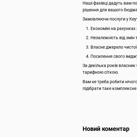
Наші фахівці дадуть вам п
рішення для вашого бюджет
Замовляючи послуги у Keyv
Економію на рахунках 
Незалежність від змін 
Власне джерело чистої 
Посилення свого імідж
За декілька років власник
тарифною сіткою.
Вам не треба робити нічог
підібрати таке комплексне 
Новий коментар