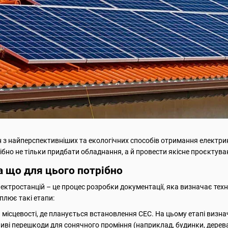
 з найперспективніших та екологічних способів отримання електри
трібно не тільки придбати обладнання, а й провести якісне проєктув
а що для цього потрібно
тростанцій – це процес розробки документації, яка визначає техніч
плює такі етапи:
місцевості, де планується встановлення СЕС. На цьому етапі визн
иві перешкоди для сонячного проміння (наприклад, будинки, дерева