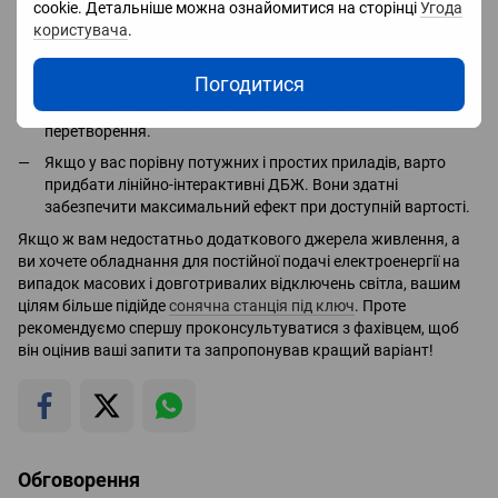
деталей:
cookie. Детальніше можна ознайомитися на сторінці
Угода
користувача
.
Якщо ціль - захистити малопотужні прилади від стрибків
напруги, робіть ставки на модель резервного типу.
Погодитися
Бажаючи живити потужне обладнання, яке гарантує
високу якість напруги, краще обирати систему подвійного
перетворення.
Якщо у вас порівну потужних і простих приладів, варто
придбати лінійно-інтерактивні ДБЖ. Вони здатні
забезпечити максимальний ефект при доступній вартості.
Якщо ж вам недостатньо додаткового джерела живлення, а
ви хочете обладнання для постійної подачі електроенергії на
випадок масових і довготривалих відключень світла, вашим
цілям більше підійде
сонячна станція під ключ
. Проте
рекомендуємо спершу проконсультуватися з фахівцем, щоб
він оцінив ваші запити та запропонував кращий варіант!
Обговорення