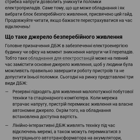
стрибка напруги дозволить уникнути поломки
електроприладів. Саме тому, що ще може обладнання і як
вибрати блок безперебійного живлення, присвячено цей гайд.
Продовжуйте читати, якщо бажаєте перестрахуватися на час
відключень!
Що таке джерело безперебійного живлення
Головне призначення ДБЖ в забезпеченні електроенергією
будинку чи офісу на момент зникнення напруги чи її перепадів.
Тобто таке
обладнання для електростанцій
може на певний
час замістити основне джерело живлення, щоб у людини була
можливість правильно завершити роботу пристроїв та не
допустити їхньої поломки. Сьогодні на ринку представлені три
види ДБЖ:
Резервні підходять для живлення малопотужної побутової
техніки та стаціонарного комп'ютера. Коли мережа
втрачає напругу, пристрій перемикає живлення на власне
автономне джерело. Окрім того, на обладнання
встановлена доступна вартість.
Лінійно-інтерактивні ДБЖ живлять техніку під час
відключень мережі, а також можуть перемикатися з
внутрішнього автотрансформатора на акумулятори,