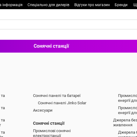
а інформація
Спеціально для дилерів
Відгуки про магазин
Бренди
Щ
Сонячні станції
 та
Сонячні панелі та батареї
Промислов
енергії д
Сонячні панелі Jinko Solar
 та
Промислов
Аксесуари
енергії дл
 та
Джерела без
Сонячні станції
т
живлення
Промислові сонячні
 та
Джерела 
електростанції