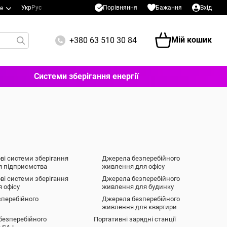
Порівняння
Укр
Рус
Бажання
Вхід
е
Мій кошик
+380 63 510 30 84
Системи зберігання енергії
і системи зберігання
Джерела безперебійного
ля підприємства
живлення для офісу
і системи зберігання
Джерела безперебійного
я офісу
живлення для будинку
перебійного
Джерела безперебійного
живлення для квартири
безперебійного
Портативні зарядні станції