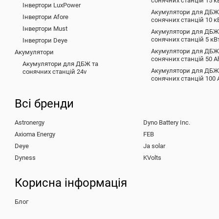
сонячних станцій 15 к
Інвертори LuxPower
Акумулятори для ДБЖ
Інвертори Afore
сонячних станцій 10 к
Інвертори Must
Акумулятори для ДБЖ
сонячних станцій 5 кВ
Інвертори Deye
Акумулятори для ДБЖ
Акумулятори
сонячних станцій 50 A
Акумулятори для ДБЖ та
Акумулятори для ДБЖ
сонячних станцій 24v
сонячних станцій 100 
Всі бренди
Astronergy
Dyno Battery Inc.
Axioma Energy
FEB
Deye
Ja solar
Dyness
KVolts
Корисна інформація
Блог