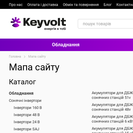
Перейти до основного контенту
Про нас
Оплата і доставка
Обмін та повернення
Блог
Контактн
Обладнання
Головна
Мапа сайту
Мапа сайту
Каталог
Акумулятори для ДБЖ
Обладнання
сонячних станцій 51v
Сонячні інвертори
Акумулятори для ДБЖ
Інвертори 160 В
сонячних станцій 48v
Інвертори 48 В
Акумулятори для ДБЖ
сонячних станцій 6 кВ
Інвертори 24 В
Акумулятори для ДБЖ
Інвертори SAJ