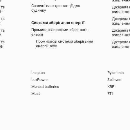
Вт
живлення
Сонячні електростанції для
 та
Джерела 
будинку
Вт
живлення 
 та
Джерела 
Системи зберігання енергії
т
живлення
Промислові системи зберігання
 та
Джерела 
енергії
h
живлення
Промислові системи зберігання
 та
Джерела 
енергії Deye
Ah
живлення
Leapton
Pylontech
LuxPower
Solinved
Monbat batteries
KBE
Must
ETI