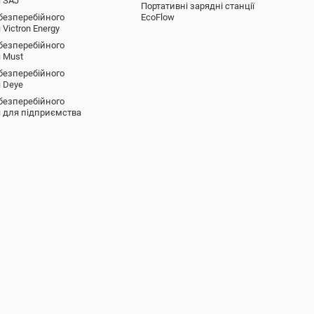
 SAJ
Портативні зарядні станції
безперебійного
EcoFlow
Victron Energy
безперебійного
 Must
безперебійного
 Deye
безперебійного
 для підприємства