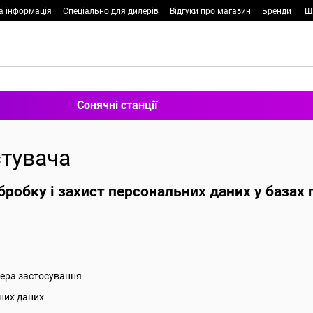
а інформація
Спеціально для дилерів
Відгуки про магазин
Бренди
Щ
Сонячні станції
стувача
робку і захист персональних даних у базах
фера застосування
них даних