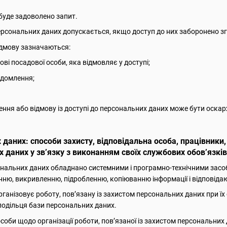
буде задоволено запит.
персональних даних допускається, якщо доступ до них заборонено зг
відмову зазначаються:
кові посадової особи, яка відмовляє у доступі;
ідомлення;
чення або відмову із доступі до персональних даних може бути оскар
 даних: способи захисту, відповідальна особа, працівник
 даних у зв’язку з виконанням своїх службових обов’язків
ональних даних обладнано системними і програмно-технічними засоб
ню, викривленню, підробленню, копіюванню інформації і відповіда
рганізовує роботу, пов’язану із захистом персональних даних при їх
одільця бази персональних даних.
соби щодо організації роботи, пов’язаної із захистом персональних 