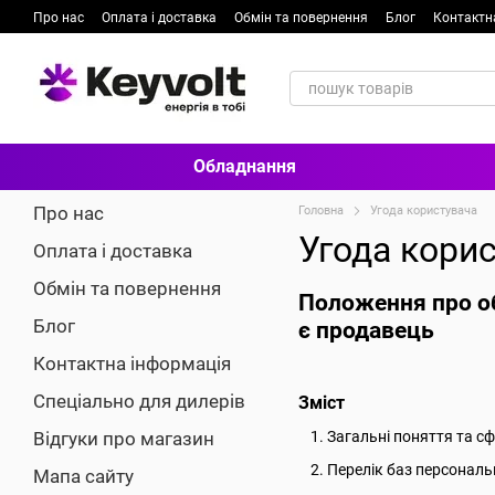
Перейти до основного контенту
Про нас
Оплата і доставка
Обмін та повернення
Блог
Контактн
Обладнання
Про нас
Головна
Угода користувача
Угода кори
Оплата і доставка
Обмін та повернення
Положення про об
Блог
є продавець
Контактна інформація
Спеціально для дилерів
Зміст
Відгуки про магазин
Загальні поняття та с
Перелік баз персональ
Мапа сайту