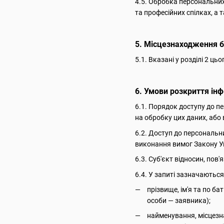
4.5. Обробка персональних 
та професійних спілках, а 
5. Місцезнаходження б
5.1. Вказані у розділі 2 
6. Умови розкриття інф
6.1. Порядок доступу до п
на обробку цих даних, або 
6.2. Доступ до персональн
виконання вимог Закону У
6.3. Суб'єкт відносин, по
6.4. У запиті зазначаються
прізвище, ім'я та по б
особи — заявника);
найменування, місцезна