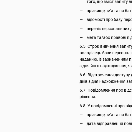
того, що зміст запиту
прізвище, ім'я та по ба
відомості про базу пер
перелік персональних 
мета та/або правові пі
6.5. Строк вивчення запит
володілець бази персональ
наданню, із зазначенням п
з дня його надходження, я
6.6. Відстрочення доступу 
днів з дня надходження за
6.7. Повідомлення про від
рішення.
6.8. У повідомленні про в
прізвище, ім'я та по ба
дата відправлення пов