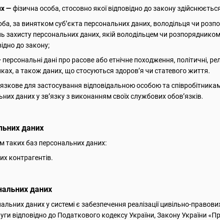
их —
фізична особа, стосовно якої відповідно до закону здійснюється
оба, за винятком суб’єкта персональних даних, володільця чи роз
нь захисту персональних даних, якій володільцем чи розпоряднико
ідно до закону;
—
персональні дані про расове або етнічне походження, політичні, рел
лках, а також даних, що стосуються здоров’я чи статевого життя.
язкове для застосування відповідальною особою та співробітника
них даних у зв’язку з виконанням своїх службових обов’язків.
льних даних
м таких баз персональних даних:
их контрагентів.
нальних даних
альних даних у системі є забезпечення реалізації цивільно-правови
уги відповідно до Податкового кодексу України, Закону України «Про