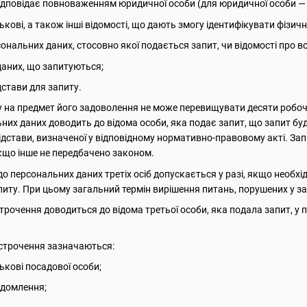
 відповідає повноваженням юридичної особи (для юридичної особи —
тькові, а також інші відомості, що дають змогу ідентифікувати фізич
сональних даних, стосовно якої подається запит, чи відомості про 
даних, що запитуються;
дстави для запиту.
у на предмет його задоволення не може перевищувати десяти робоч
них даних доводить до відома особи, яка подає запит, що запит буд
ідстави, визначеної у відповідному нормативно-правовому акті. З
кщо інше не передбачено законом.
до персональних даних третіх осіб допускається у разі, якщо необх
питу. При цьому загальний термін вирішення питань, порушених у за
строчення доводиться до відома третьої особи, яка подала запит, у
ідстрочення зазначаються:
тькові посадової особи;
ідомлення;