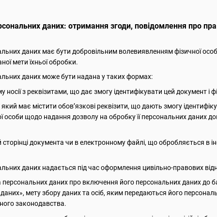
рсональних даних: отримання згоди, повідомлення про прав
нальних даних має бути добровільним волевиявленням фізичної осо
ної мети їхньої обробки.
нальних даних може бути надана у таких формах:
 носії з реквізитами, що дає змогу ідентифікувати цей документ і ф
який має містити обов’язкові реквізити, що дають змогу ідентифік
ї особи щодо надання дозволу на обробку її персональних даних до
й сторінці документа чи в електронному файлі, що обробляється в 
нальних даних надається під час оформлення цивільно-правових від
а персональних даних про включення його персональних даних до б
даних», мету збору даних та осіб, яким передаються його персонал
нного законодавства.