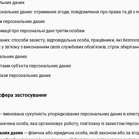
льних даних
нальних даних: отримання згоди, повідомлення про права та дії з
и персональних даних
мації про персональні дані третім особам
аних: способи захисту, відповідальна особа, працівники, які безп
 у зв’язку з виконанням своїх службових обов’язків, строк зберіга
нальних даних
тами суб'єкта персональних даних
бази персональних даних
 сфера застосування
— іменована сукупність упорядкованих персональних даних в електр
начена особа, яка організовує роботу, пов’язану із захистом персон
ьних даних
— фізична або юридична особа, якій законом або за зг