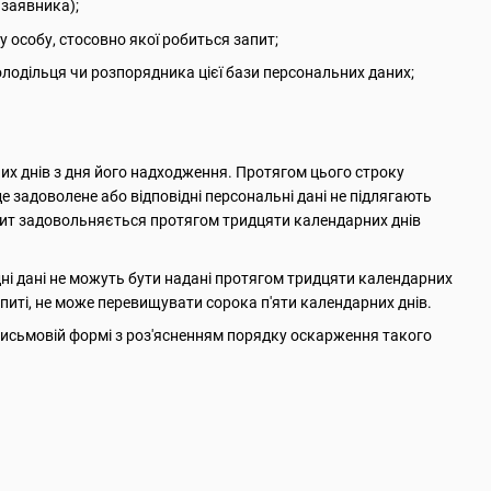
 заявника);
ну особу, стосовно якої робиться запит;
володільця чи розпорядника цієї бази персональних даних;
их днів з дня його надходження. Протягом цього строку
е задоволене або відповідні персональні дані не підлягають
апит задовольняється протягом тридцяти календарних днів
ідні дані не можуть бути надані протягом тридцяти календарних
питі, не може перевищувати сорока п'яти календарних днів.
 письмовій формі з роз'ясненням порядку оскарження такого