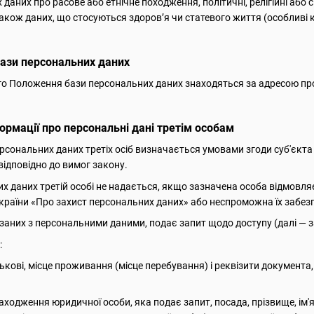
даних про расове або етнічне походження, політичні, релігійні або 
також даних, що стосуються здоров’я чи статевого життя (особливі 
ази персональних даних
цього Положення бази персональних даних знаходяться за адресою п
ормації про персональні дані третім особам
ерсональних даних третіх осіб визначається умовами згоди суб'єкт
відповідно до вимог закону.
их даних третій особі не надається, якщо зазначена особа відмовл
країни «Про захист персональних даних» або неспроможна їх забез
в'язаних з персональними даними, подає запит щодо доступу (далі —
:
атькові, місце проживання (місце перебування) і реквізити документа
ходження юридичної особи, яка подає запит, посада, прізвище, ім'я