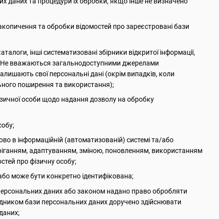
их даних та процедури їх обробки, якщо інше не визначено
акопичення та обробки відомостей про зареєстровані бази
каталоги, інші систематизовані збірники відкритої інформації,
них. Не вважаються загальнодоступними джерелами
залишають свої персональні дані (окрім випадків, коли
льного поширення та використання);
зичної особи щодо надання дозволу на обробку
собу;
ково в інформаційній (автоматизованій) системі та/або
беріганням, адаптуванням, зміною, поновленням, використанням
тей про фізичну особу;
 або може бути конкретно ідентифікована;
 персональних даних або законом надано право обробляти
рядником бази персональних даних доручено здійснювати
даних;