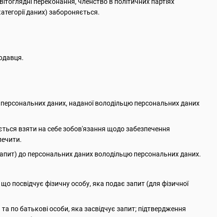
світоглядні переконання, членство в політичних партіях
категорії даних) забороняється.
родавця.
а персональних даних, наданої володільцю персональних даних
яється взяти на себе зобов'язання щодо забезпечення
печити.
 запит) до персональних даних володільцю персональних даних.
, що посвідчує фізичну особу, яка подає запит (для фізичної
 та по батькові особи, яка засвідчує запит; підтвердження