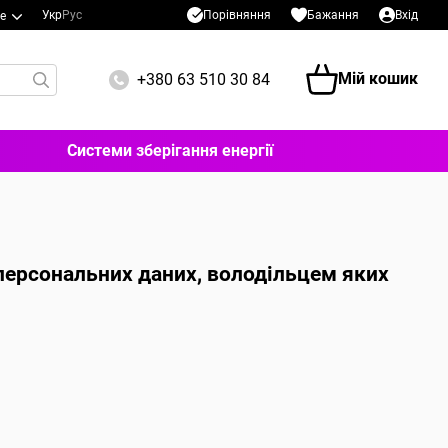
Порівняння
Укр
Рус
Бажання
Вхід
е
Мій кошик
+380 63 510 30 84
Системи зберігання енергії
 персональних даних, володільцем яких