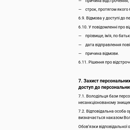
причина відстрочення;
строк, протягом якого 
6.9. Відмова у доступі до 
6.10. У повідомленні про 
прізвище, ім'я, по бать
дата відправлення пов
причина відмови.
6.11. Рішення про відстро
7. Захист персональних
доступ до персональних
7.1. Володільця бази перс
несанкціонованому знищен
7.2. Відповідальна особа о
визначається наказом Вол
Обов’язки відповідальної о