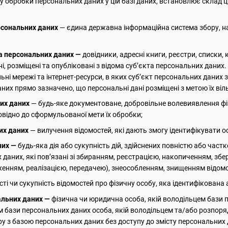
у обробки персональних даних у цій базі даних, встановлює склад ц
рсональних даних
— єдина державна інформаційна система збору, н
а персональних даних —
довідники, адресні книги, реєстри, списки, 
ані, розміщені та опубліковані з відома суб’єкта персональних да
ні мережі та інтернет-ресурси, в яких суб’єкт персональних даних 
них прямо зазначено, що персональні дані розміщені з метою їх ві
них даних
— будь-яке документоване, добровільне волевиявлення фі
овідно до сформульованої мети їх обробки;
их даних
— вилучення відомостей, які дають змогу ідентифікувати о
них —
будь-яка дія або сукупність дій, здійснених повністю або част
 даних, які пов’язані зі збиранням, реєстрацією, накопиченням, з
нням, реалізацією, передачею), знеособленням, знищенням відомос
ті чи сукупність відомостей про фізичну особу, яка ідентифікована
альних даних —
фізична чи юридична особа, якій володільцем бази
ом бази персональних даних особа, якій володільцем та/або розпо
ру з базою персональних даних без доступу до змісту персональних 