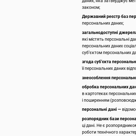
даних, яка затверджує мет
законом;
Державний реєстр баз пе
персональних даних;
загальнодоступні джерел
які містять персональні д
персональних даних соціаль
суб’єктом персональних да
згода суб’єкта персональ
її персональних даних відп
знеособлення персональн
обробка персональних да
в картотеках персональних
і поширенням (розповсюдже
персональні дані —
відомос
розпорядник бази персон
ці дані. Не є розпорядник
роботи технічного характе