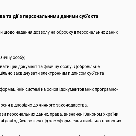
а та дії з персональними даними суб’єкта
би щодо надання дозволу на обробку її персональних даних
ізичну особу;
увати цей документ та фізичну особу. Добровільне
цільно засвідчувати електронним підписом суб’єкта
інформаційній системі на основі документованих програмно-
носин відповідно до чинного законодавства.
ази персональних даних, права, визначені Законом України
ьні дані здійснюється під час оформлення цивільно-правових