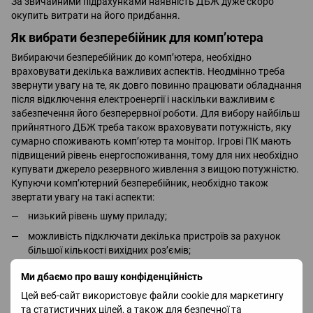
За звичайними підрахунками наявність ДБЖ дуже скоро
окупить витрати на його придбання.
Як вибрати безперебійник для комп’ютера
Вибираючи безперебійник до комп’ютера, необхідно
враховувати декілька важливих аспектів. Неодмінно треба
звернути увагу на те, як довго повинно працювати обладнання
після відключення електроенергії і наскільки важливим є
забезпечення його безперервної роботи. Для вибору найбільш
прийнятного ДБЖ треба також враховувати потужність, яку
сумарно споживають комп’ютер та монітор. Ігрові ПК мають
підвищений рівень енергоспоживання, тому для них необхідно
купувати джерело резервного живлення з вищою потужністю.
Купуючи комп’ютерний безперебійник, необхідно також
звертати увагу на такі аспекти:
низький рівень шуму приладу;
можливість підключати декілька пристроїв за рахунок
більшої кількості вихідних роз’ємів;
наявність світлових або звукових індикаторів;
Ми дбаємо про вашу конфіденційність
невеликий розмір;
Цей веб-сайт використовує файли cookie для маркетингу
та статистичних цілей, а також для безпечної та
зручність розташування кнопок управління.