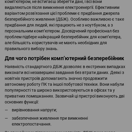
комп’ютером, не встигаєш зберегти дані, і всі вони
видаляються після вимкнення електроенергії. Ефективним
варіантом розв'язання цієї проблеми є придбання джерела
безперебійного живлення (ДБЖ). Особливо важливою є таке
придбання для людей, які працюють не з ноутбуком, а з
персональним комп’ютером. Досвідчений професіонал без
проблем підбере найкращий безперебійник для комп’ютера,
але більшість користувачів не мають необхідних для
правильного вибору знань.
Для чого потрібен комп’ютерний безперебійник
Наявність стандартного ДБЖ дозволяє в екстрених випадках
виконати всі незавершені завдання без втрати даних. Деякі з
новітніх пристроїв допомагають значно продовжити
автономну роботу ПК та іншої побутової техніки. Вони набули
популярності та широко використовуються в офісах та у
приватних помешканнях. Зазвичай ці пристрої виконують дві
основних функції:
вирівнювання напруги;
забезпечення живлення при вимкненні
електропостачання.