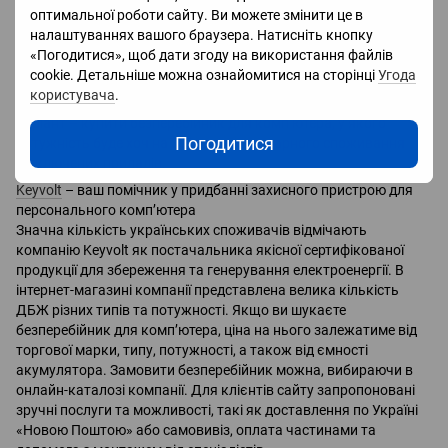
оптимальної роботи сайту. Ви можете змінити це в
Щоб купити безперебійник до комп’ютера найкращої
налаштуваннях вашого браузера. Натисніть кнопку
комплектації, спеціалісти радять також звертати увагу на
«Погодитися», щоб дати згоду на використання файлів
наявність вбудованого стабілізатора. Перед придбанням дуже
cookie. Детальніше можна ознайомитися на сторінці
Угода
важливо розрахувати загальну потужність пристроїв, які
користувача
.
будуть живитися від альтернативного джерела. Оптимальний
варіант – купити безперебійник для комп’ютера, у якого
Погодитися
потужність буде хоч на 30% вищою сумарного споживання
підключених приладів.
Keyvolt
– ваш помічник у придбанні захисного пристрою для
персонального комп’ютера
Значна кількість українських споживачів відмічають
компанію Keyvolt як постачальника якісної сертифікованої
продукції для збереження та генерування електроенергії. В
інтернет-магазині компанії представлена велика кількість
ДБЖ різних типів та потужності. Якщо ви шукаєте
безперебійник для комп’ютера, ціна на нього залежатиме від
торгової марки, типу, потужності, а також від ємності
акумулятора. Замовити безперебійник можна, вибираючи в
онлайн-каталозі компанії. Для клієнтів сайту запропоновані
зручні послуги та можливості, такі як доставлення по Україні
«Новою Поштою» або самовивіз, оплата частинами та