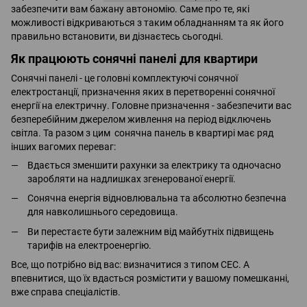
забезпечити вам бажану автономію. Саме про те, які
можливості відкриваються з таким обладнанням та як його
правильно встановити, ви дізнаєтесь сьогодні.
Як працюють сонячні панелі для квартири
Сонячні панелі - це головні комплектуючі сонячної
електростанції, призначення яких в перетворенні сонячної
енергії на електричну. Головне призначення - забезпечити вас
безперебійним джерелом живлення на період відключень
світла. Та разом з цим сонячна панель в квартирі має ряд
інших вагомих переваг:
Вдається зменшити рахунки за електрику та одночасно
заробляти на надлишках згенерованої енергії.
Сонячна енергія відновлювальна та абсолютно безпечна
для навколишнього середовища.
Ви перестаєте бути залежним від майбутніх підвищень
тарифів на електроенергію.
Все, що потрібно від вас: визначитися з типом СЕС. А
впевнитися, що їх вдасться розмістити у вашому помешканні,
вже справа спеціалістів.