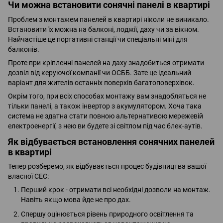
Чи можна встановити сонячні панелі в квартирі
Проблем з монтажем панелей в квартирі ніколи не виникало.
Встановити їх можна на балконі, лоджії, даху чи за вікном.
Найчастіше це портативні станції чи спеціальні міні для
балконів.
Проте при кріпленні панелей на даху знадобиться отримати
дозвіл від керуючої компанії чи ОСББ. Зате це ідеальний
варіант для жителів останніх поверхів багатоповерхівок.
Окрім того, при всіх способах монтажу вам знадобляться не
тільки панелі, а також інвертор з акумулятором. Хоча така
система не здатна стати повною альтернативою мережевій
електроенергії, з нею ви будете зі світлом під час блек-аутів.
Як відбувається встановлення сонячних панелей
в квартирі
Тепер розберемо, як відбувається процес будівництва вашої
власної СЕС:
Перший крок - отримати всі необхідні дозволи на монтаж.
Навіть якщо мова йде не про дах.
Спершу оцінюється рівень природного освітлення та