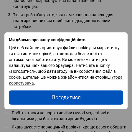
правильно розраховується навантаження на
конструкцію.
Після треба з’ясувати, яка саме сонячна панель для
квартири виявиться найбільш підходящою вашим
потребам.
Наступний крок - монтаж усіх кріплень та фіксація панелей
Ми дбаємо про вашу конфіденційність
під правильним кутом.
Цей веб-сайт використовує файли cookie для маркетингу
Далі з'єднується керуюче обладнання з фотопанелями та
та статистичних цілей, а також для безпечної та
інвертором та відбувається процес підключення до мережі
оптимальної роботи сайту. Ви можете змінити це в
чи акумуляторів.
налаштуваннях вашого браузера. Натисніть кнопку
Коли всі кроки пройдені, ви отримуєте альтернативне джерело
«Погодитися», щоб дати згоду на використання файлів
енергії на період відключень світла. При невеликих інвестиціях.
cookie. Детальніше можна ознайомитися на сторінці
Угода
Які 100% окупляться.
користувача
.
Як вибрати сонячні панелі для квартир
Погодитися
Тепер, коли ви зрозуміли особливості проекту, давайте
розберемо, як вибрати сонячні панелі на квартиру:
Робіть ставки на портативні чи гнучкі моделі, які є
ідеальними для багатоквартирних будинків.
Якщо шукаєте повноцінний варіант, краще всього обирати