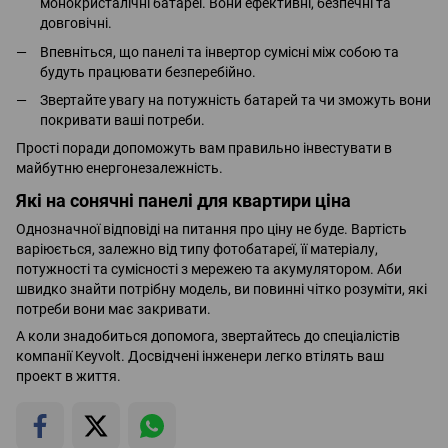
монокристалічні батареї. Вони ефективні, безпечні та
довговічні.
Впевніться, що панелі та інвертор сумісні між собою та
будуть працювати безперебійно.
Звертайте увагу на потужність батарей та чи зможуть вони
покривати ваші потреби.
Прості поради допоможуть вам правильно інвестувати в
майбутню енергонезалежність.
Які на сонячні панелі для квартири ціна
Однозначної відповіді на питання про ціну не буде. Вартість
варіюється, залежно від типу фотобатареї, її матеріалу,
потужності та сумісності з мережею та акумулятором. Аби
швидко знайти потрібну модель, ви повинні чітко розуміти, які
потреби вони має закривати.
А коли знадобиться допомога, звертайтесь до спеціалістів
компанії Keyvolt. Досвідчені інженери легко втілять ваш
проект в життя.