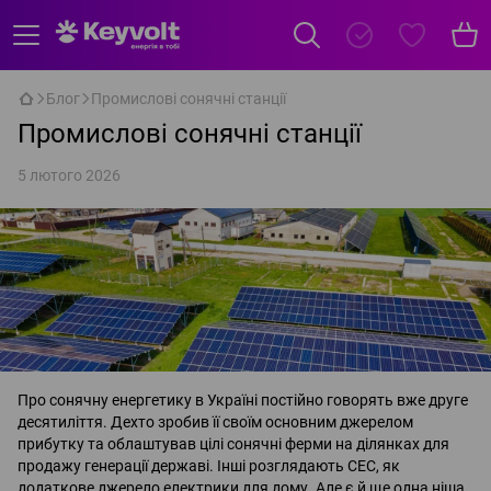
Блог
Промислові сонячні станції
Промислові сонячні станції
5 лютого 2026
Про сонячну енергетику в Україні постійно говорять вже друге
десятиліття. Дехто зробив її своїм основним джерелом
прибутку та облаштував цілі сонячні ферми на ділянках для
продажу генерації державі. Інші розглядають СЕС, як
додаткове джерело електрики для дому. Але є й ще одна ніша,