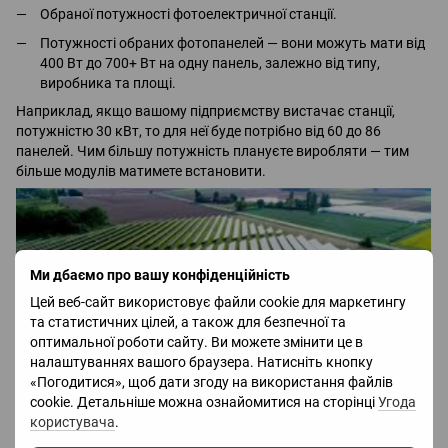
Обраної потужності фотоелектричної станції.
Потужності обраних фотопанелей — вони можуть мати від
400 Вт до 700+ Вт на одну панель, залежно від типу,
виробника та площі.
Наприклад, якщо вашому підприємству вистачає станції,
потужністю 30 кВт, то для неї буде потрібно від 60 до 86
панелей. Чим більшу потужність плануєте виробляти — тим
більше модулів матимете встановити.
Ми дбаємо про вашу конфіденційність
Цей веб-сайт використовує файли cookie для маркетингу
та статистичних цілей, а також для безпечної та
оптимальної роботи сайту. Ви можете змінити це в
налаштуваннях вашого браузера. Натисніть кнопку
«Погодитися», щоб дати згоду на використання файлів
cookie. Детальніше можна ознайомитися на сторінці
Угода
користувача
.
Коли сонячна електростанція починає