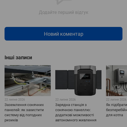
Додайте перший відгук
Новий коментар
Інші записи
22 липня 2026
22 липня 2026
22 липня 2026
Заземлення сонячних
Зарядна станція з
Як підібрат
панелей: як захистити
сонячною панеллю:
безперебій
систему від погодних
додаткові можливості
для котла
ризиків
автономного живлення