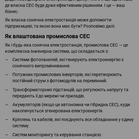
де власна СЕС буде дуже ефективним рішенням. І це — ваш
бізнес.
Як власна сонячна електростанція може допомогти
підприємцеві, та якою вона має бути? Розповімо далі.
Як влаштована промислова СЕС
Як і будь-яка сонячна електростанція, промислова СЕС — це
комплексна інженерна система, що складається з:
Системи фотопанелей, які генерують електроенергію з
сонячного випромінювання.
Потужних промислових інверторів, які перетворюють
постійний струм з фотомодулів на перемінний.
Трансформаторних підстанцій, що регулюють напругу та
передають її до мережі чи приладів.
Акумуляторів (якщо це автономна чи гібридна СЕС), куди
накопичується згенерована електроенергія.
Кріплень та кабелів, які поєднують все обладнання у єдину
систему.
Систем моніторингу та керування станцією.