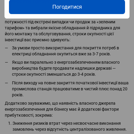
приносити прибуток
Погодитися
Якщо ви точно підібрали потужність промислової СЕС під
потреби вашого підприємства, заклали добрий резерв
потужності під екстрені випадки чи продаж за «зеленим
тарифом» та вибрали якісне обладнання й підрядника для
його монтажу та обслуговування, строки окупності цієї
інвестиції вас приємно здивують:
За умови просто використання для покриття потреб в
електриці обладнання окупиться вже за 3-7 років.
Якщо ви паралельно з енергозабезпеченням власного
виробництва будете продавати надлишки державі —
строки окупності зменшаться до 3-4 років.
Після виходу на повне закриття початкової інвестиції ваша
промислова станція працюватиме в чистий плюс понад 20
років.
Додатково зауважимо, що наявність власного джерела
енергозабезпечення для бізнесу має й додаткові фактори
прибутковості, зокрема:
Зниження ризиків втрат через несвоєчасне виконання
замовлень через відсутність централізованого живлення.