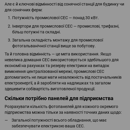
Але є й ключові відмінності від сонячної станції для будинку чи
для сонячних ферм:
Потужність промислової СЕС — понад 30 кВт.
Інвертори для промислової СЕС — промислові, трифазні,
більш потужні та складні.
Загальна складність монтажу для промислової
фотогальванічної станції вище за побутову.
Та й головна відмінність — це мета використання. Якщо
невелика домашня СЕС використовується здебільшого для
економії на рахунках та резерву електрики на випадок
вимкнення централізованої мережі, промислові СЕС
допомагають не лише мати незалежність від постачальників
електроенергії, а й заробляти на надлишках та загалом
здешевити собівартість виготовленої продукції.
Скільки потрібно панелей для підприємства
Розрахувати кількість фотопанелей для кожного окремого
підприємства можна тільки за наявності точних даних щодо:
Загальної потужності всього обладнання, що має
забезпечувати електрикою ваша СЕС.