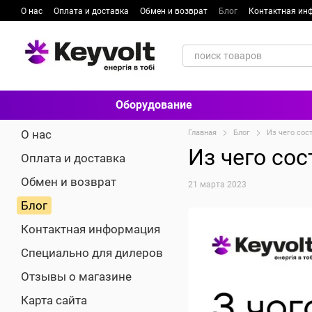
Перейти к основному контенту
О нас
Оплата и доставка
Обмен и возврат
Блог
Контактная ин
Оборудование
О нас
Главная
Блог
Из чего сос
Из чего со
Оплата и доставка
Обмен и возврат
21 марта 2023
Блог
Контактная информация
Специально для дилеров
Отзывы о магазине
Карта сайта