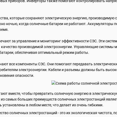
овых приборов. Инверторы также помогают контролировать напряж
йства, которые сохраняют электрическую энергию, производимую 
жно ночью, когда солнечные батареи не работают. Аккумуляторы 
ремя.
чают за управление и мониторинг эффективности СЭС. Эти систе
качество производимой электроэнергии. Управляющие системы мо
батареи, обеспечивая оптимальный режим работы.
ают все компоненты СЭС. Они помогают передавать электрический
требителям электроэнергии. Кабели и разъемы должны быть высо
кновения опасности.
ают вместе, чтобы превратить солнечную энергию в электрическую
из самых больших преимуществ солнечных электростанций являетс
ь установлены в любом месте, что делает их очень гибкими.
тво солнечных электростанций - это их экологическая чистота, 