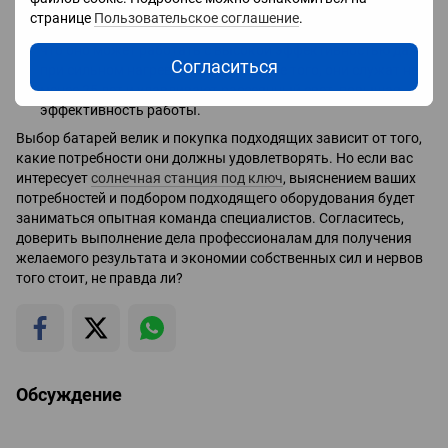
которому сокращается время изготовления и батареи
странице
Пользовательское соглашение
.
более доступны в цене. Особенность оборудования в том,
что оно может работать с высокой эффективностью даже
Согласиться
при сильном нагреве солнцем. Кроме того, они служат не
менее 25 лет и улавливают рассеянный свет, повышая
эффективность работы.
Выбор батарей велик и покупка подходящих зависит от того,
какие потребности они должны удовлетворять. Но если вас
интересует
солнечная станция под ключ
, выяснением ваших
потребностей и подбором подходящего оборудования будет
заниматься опытная команда специалистов. Согласитесь,
доверить выполнение дела профессионалам для получения
желаемого результата и экономии собственных сил и нервов
того стоит, не правда ли?
Обсуждение