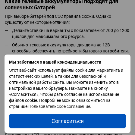
Какие гелевые аккумуляторы подходят для
солнечных батарей
При выборе батарей под СЭС правила схожи. Однако
существуют некоторые отличия:
Делайте ставки на варианты с показателем от 700 до 1200
циклов для максимального ресурса.
Обычно гелевые аккумуляторы для дома на 12В
способны обеспечить потребности бытового потребителя.
Однако при наличии мощных инверторов лучше выбирать
Мы заботимся о вашей конфиденциальности
комплект на 24 или 48В.
Этот веб-сайт использует файлы cookie для маркетинга и
Учитывайте мощность солнечных панелей и дневное
статистических целей, а также для безопасной и
потребление электроэнергии, чтобы подобрать батарею с
оптимальной работы сайта. Вы можете изменить это в
подходящей мощностью.
настройках вашего браузера. Нажмите на кнопку
Помните, что аккумуляторы, независимо от целей
«Согласиться», чтобы дать согласие на использование
использования, должны быть установлены в хорошо
файлов cookie. Подробнее можно ознакомиться на
проветриваемых помещениях и регулировать контроллер
странице
Пользовательское соглашение
.
заряда в соответствии с рекомендациями производителя.
Гелевый аккумулятор для ДБЖ: правила
Согласиться
выбора
Батарея под ИБП – это надежное решение для длительного