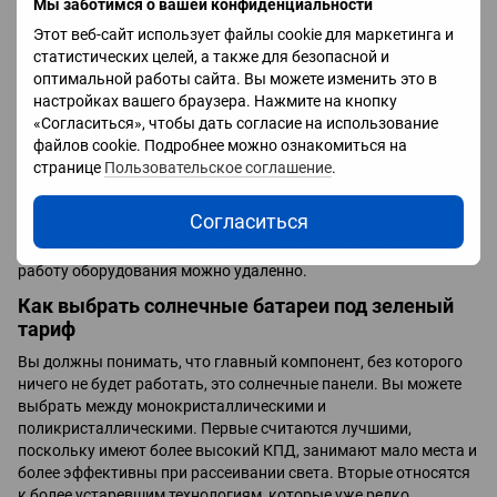
Мы заботимся о вашей конфиденциальности
потребности и одновременно зарабатываете.
Этот веб-сайт использует файлы cookie для маркетинга и
Устройство можно запрограммировать так, что оно само
статистических целей, а также для безопасной и
будет выбирать приоритеты. Сначала будете обеспечены
оптимальной работы сайта. Вы можете изменить это в
вы. Затем заполнятся аккумуляторы. И только тогда
настройках вашего браузера. Нажмите на кнопку
электроэнергия уйдет на продажу.
«Согласиться», чтобы дать согласие на использование
Только
гибридный инвертор под зеленый тариф
способен
файлов cookie. Подробнее можно ознакомиться на
автоматически переключаться на питание от батарей.
странице
Пользовательское соглашение
.
Вам ничего не нужно для этого делать.
Системы легко масштабированы.
Согласиться
Последнее из списка, но не менее важное: контролировать
работу оборудования можно удаленно.
Как выбрать солнечные батареи под зеленый
тариф
Вы должны понимать, что главный компонент, без которого
ничего не будет работать, это солнечные панели. Вы можете
выбрать между монокристаллическими и
поликристаллическими. Первые считаются лучшими,
поскольку имеют более высокий КПД, занимают мало места и
более эффективны при рассеивании света. Вторые относятся
к более устаревшим технологиям, которые уже редко