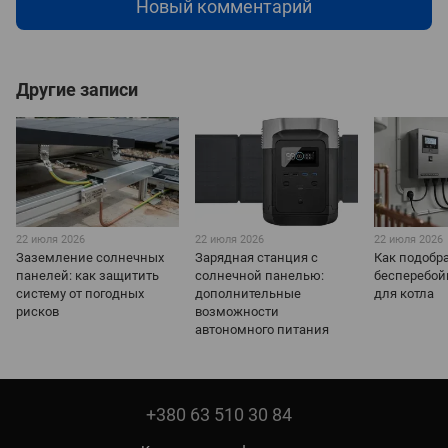
Новый комментарий
Другие записи
22 июля 2026
22 июля 2026
22 июля 2026
Заземление солнечных
Зарядная станция с
Как подобр
панелей: как защитить
солнечной панелью:
бесперебой
систему от погодных
дополнительные
для котла
рисков
возможности
автономного питания
+380 63 510 30 84