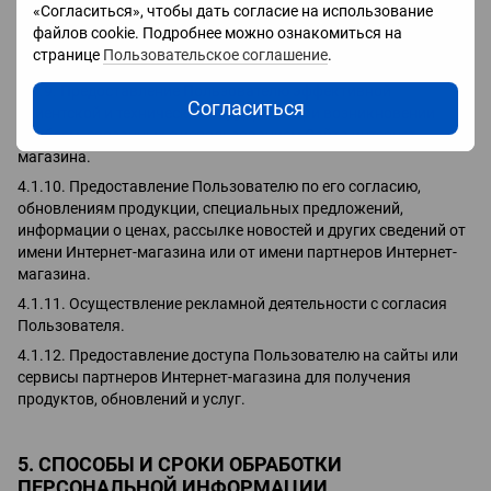
состоянии Заказа.
«Согласиться», чтобы дать согласие на использование
файлов cookie. Подробнее можно ознакомиться на
4.1.8. Обработка и получение платежей, подтверждение
странице
Пользовательское соглашение
.
налога или налоговых льгот Пользователем.
4.1.9. Предоставление Пользователю эффективной
Согласиться
клиентской и технической поддержки при возникновении
проблем, связанных с использованием Сайта интернет-
магазина.
4.1.10. Предоставление Пользователю по его согласию,
обновлениям продукции, специальных предложений,
информации о ценах, рассылке новостей и других сведений от
имени Интернет-магазина или от имени партнеров Интернет-
магазина.
4.1.11. Осуществление рекламной деятельности с согласия
Пользователя.
4.1.12. Предоставление доступа Пользователю на сайты или
сервисы партнеров Интернет-магазина для получения
продуктов, обновлений и услуг.
5. СПОСОБЫ И СРОКИ ОБРАБОТКИ
ПЕРСОНАЛЬНОЙ ИНФОРМАЦИИ