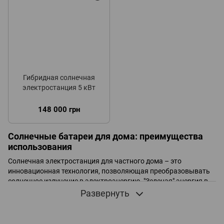
Гибридная солнечная
электростанция 5 кВт
148 000 грн
Солнечные батареи для дома: преимущества
использования
Солнечная электростанция для частного дома – это
инновационная технология, позволяющая преобразовывать
солнечное излучение в электроэнергию. "Зеленая" энергия в
разы сокращает использование традиционных источников,
Развернуть
таких как уголь и газ. Это способствует уменьшению
выбросов вредных веществ в атмосферу. Среди других
преимуществ: