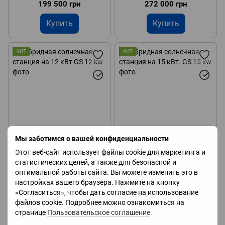
199 500 грн
272 000 грн
Купить
Купить
ХИТ
ХИТ
Мы заботимся о вашей конфиденциальности
Этот веб-сайт использует файлы cookie для маркетинга и
Гибридная солнечная
Гибридная солнечная
статистических целей, а также для безопасной и
станция на 12 кВт
станция на 15 кВт.
оптимальной работы сайта. Вы можете изменить это в
настройках вашего браузера. Нажмите на кнопку
367 000 грн
453 000 грн
«Согласиться», чтобы дать согласие на использование
файлов cookie. Подробнее можно ознакомиться на
Купить
Купить
странице
Пользовательское соглашение
.