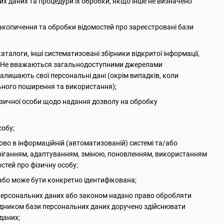
их даних та процедури їх обробки, якщо інше не визначено
акопичення та обробки відомостей про зареєстровані бази
каталоги, інші систематизовані збірники відкритої інформації,
них. Не вважаються загальнодоступними джерелами
залишають свої персональні дані (окрім випадків, коли
льного поширення та використання);
зичної особи щодо надання дозволу на обробку
собу;
ково в інформаційній (автоматизованій) системі та/або
беріганням, адаптуванням, зміною, поновленням, використанням
тей про фізичну особу;
 або може бути конкретно ідентифікована;
 персональних даних або законом надано право обробляти
рядником бази персональних даних доручено здійснювати
даних;