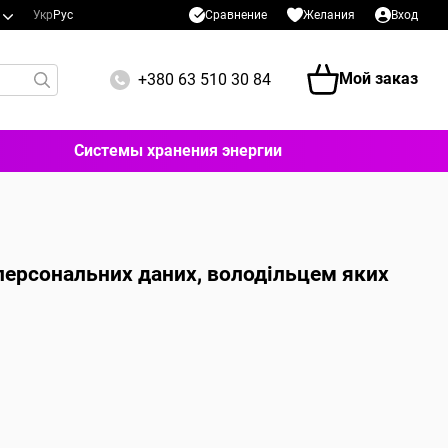
Сравнение
Укр
Рус
Желания
Вход
Мой заказ
+380 63 510 30 84
Системы хранения энергии
 персональних даних, володільцем яких