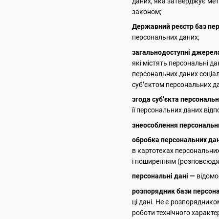
даних, яка затверджує мет
законом;
Державний реєстр баз пе
персональних даних;
загальнодоступні джерел
які містять персональні д
персональних даних соціаль
суб’єктом персональних да
згода суб’єкта персональ
її персональних даних відп
знеособлення персональн
обробка персональних да
в картотеках персональних
і поширенням (розповсюдже
персональні дані —
відомос
розпорядник бази персон
ці дані. Не є розпорядник
роботи технічного характе