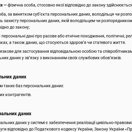
их —
фізична особа, стосовно якої відповідно до закону здійснюється
оба, за винятком суб’єкта персональних даних, володільця чи роз
нь захисту персональних даних, якій володільцем чи розпоряднико
ідно до закону;
—
персональні дані про расове або етнічне походження, політичні, рел
лках, а також даних, що стосуються здоров’я чи статевого життя.
язкове для застосування відповідальною особою та співробітника
них даних у зв’язку з виконанням своїх службових обов’язків.
льних даних
м таких баз персональних даних:
их контрагентів.
нальних даних
альних даних у системі є забезпечення реалізації цивільно-правови
уги відповідно до Податкового кодексу України, Закону України «Про