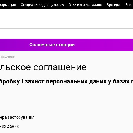
формация
Специально для дилеров
Отзывы о магазине
Бренды
Еще
Солнечные станции
оглашение
льское соглашение
робку і захист персональних даних у базах
фера застосування
них даних