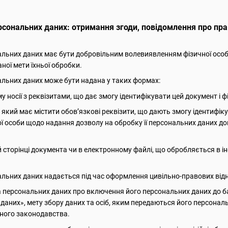
рсональних даних: отримання згоди, повідомлення про прав
нальних даних має бути добровільним волевиявленням фізичної осо
ної мети їхньої обробки.
нальних даних може бути надана у таких формах:
 носії з реквізитами, що дає змогу ідентифікувати цей документ і ф
який має містити обов’язкові реквізити, що дають змогу ідентифік
ї особи щодо надання дозволу на обробку її персональних даних до
й сторінці документа чи в електронному файлі, що обробляється в 
нальних даних надається під час оформлення цивільно-правових від
а персональних даних про включення його персональних даних до б
даних», мету збору даних та осіб, яким передаються його персонал
нного законодавства.