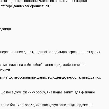
світоглядні переконання, членство в політичних партіях
категорії даних) забороняється.
родавця.
а персональних даних, наданої володільцю персональних даних
яється взяти на себе зобов'язання щодо забезпечення
печити.
 запит) до персональних даних володільцю персональних даних.
, що посвідчує фізичну особу, яка подає запит (для фізичної
 та по батькові особи, яка засвідчує запит; підтвердження