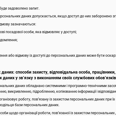
буде задоволено запит.
персональних даних допускається, якщо доступ до них заборонено зг
відмову зазначаються:
кові посадової особи, яка відмовляє у доступі;
ідомлення;
чення або відмову із доступі до персональних даних може бути оскар
 даних: способи захисту, відповідальна особа, працівник
 даних у зв’язку з виконанням своїх службових обов’язків
ональних даних обладнано системними і програмно-технічними засоб
ню, викривленню, підробленню, копіюванню інформації і відповіда
рганізовує роботу, пов’язану із захистом персональних даних при їх
одільця бази персональних даних.
соби щодо організації роботи, пов’язаної із захистом персональних 