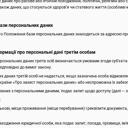
даних про расове або етнічне походження, політичні, релігійні або 
також даних, що стосуються здоров’я чи статевого життя (особливі 
ази персональних даних
цього Положення бази персональних даних знаходяться за адресою п
ормації про персональні дані третім особам
ерсональних даних третіх осіб визначається умовами згоди суб'єкт
відповідно до вимог закону.
их даних третій особі не надається, якщо зазначена особа відмовл
країни «Про захист персональних даних» або неспроможна їх забез
в'язаних з персональними даними, подає запит щодо доступу (далі —
:
атькові, місце проживання (місце перебування) і реквізити документа
ходження юридичної особи, яка подає запит, посада, прізвище, ім'я