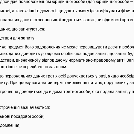
 відповідає повноваженням юридичної особи (для юридичної особи —
тькові, а також інші відомості, що дають змогу ідентифікувати фізич
сональних даних, стосовно якої подається запит, чи відомості про 
даних, що запитуються;
дстави для запиту.
у на предмет його задоволення не може перевищувати десяти робоч
них даних доводить до відома особи, яка подає запит, що запит буд
ідстави, визначеної у відповідному нормативно-правовому акті. З
кщо інше не передбачено законом.
до персональних даних третіх осіб допускається у разі, якщо необх
питу. При цьому загальний термін вирішення питань, порушених у за
строчення доводиться до відома третьої особи, яка подала запит, у
ідстрочення зазначаються:
тькові посадової особи;
ідомлення;