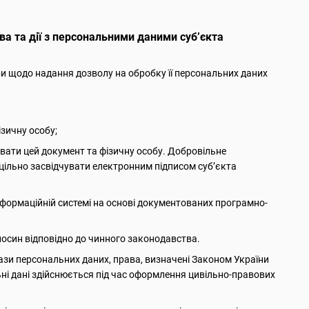
а та дії з персональними даними суб’єкта
би щодо надання дозволу на обробку її персональних даних
ізичну особу;
увати цей документ та фізичну особу. Добровільне
цільно засвідчувати електронним підписом суб’єкта
інформаційній системі на основі документованих програмно-
носин відповідно до чинного законодавства.
ази персональних даних, права, визначені Законом України
ьні дані здійснюється під час оформлення цивільно-правових