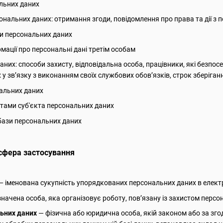
льних даних
нальних даних: отримання згоди, повідомлення про права та дії з
и персональних даних
мації про персональні дані третім особам
аних: способи захисту, відповідальна особа, працівники, які безп
 у зв’язку з виконанням своїх службових обов’язків, строк зберіга
нальних даних
тами суб'єкта персональних даних
бази персональних даних
 сфера застосування
— іменована сукупність упорядкованих персональних даних в електр
начена особа, яка організовує роботу, пов’язану із захистом персон
ьних даних
— фізична або юридична особа, якій законом або за зг