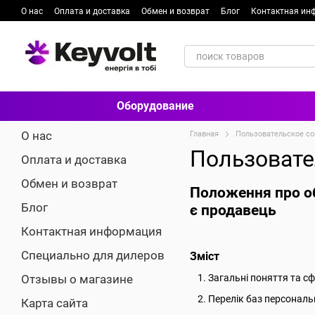
Перейти к основному контенту
О нас
Оплата и доставка
Обмен и возврат
Блог
Контактная ин
Оборудование
О нас
Главная
Пользовательское с
Пользовате
Оплата и доставка
Обмен и возврат
Положення про об
Блог
є продавець
Контактная информация
Специально для дилеров
Зміст
Отзывы о магазине
Загальні поняття та с
Перелік баз персональ
Карта сайта