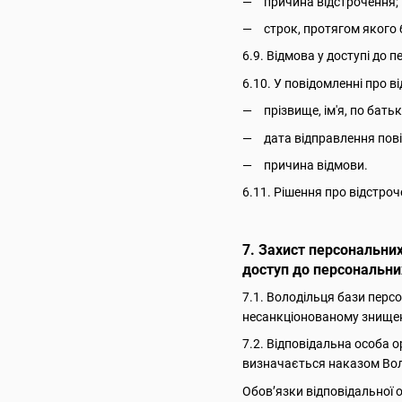
причина відстрочення;
строк, протягом якого 
6.9. Відмова у доступі до 
6.10. У повідомленні про 
прізвище, ім'я, по бать
дата відправлення пов
причина відмови.
6.11. Рішення про відстро
7. Захист персональних
доступ до персональних
7.1. Володільця бази перс
несанкціонованому знищен
7.2. Відповідальна особа о
визначається наказом Вол
Обов’язки відповідальної о