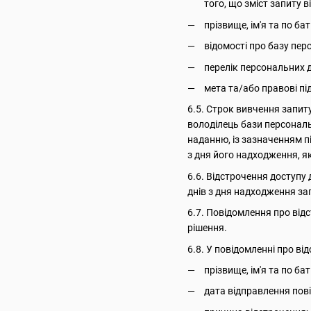
того, що зміст запиту
прізвище, ім'я та по ба
відомості про базу пер
перелік персональних 
мета та/або правові пі
6.5. Строк вивчення запит
володілець бази персональ
наданню, із зазначенням п
з дня його надходження, я
6.6. Відстрочення доступу 
днів з дня надходження за
6.7. Повідомлення про від
рішення.
6.8. У повідомленні про в
прізвище, ім'я та по ба
дата відправлення пов