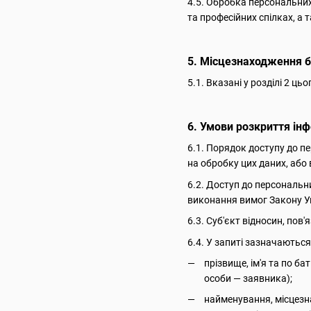
4.5. Обробка персональних 
та професійних спілках, а 
5. Місцезнаходження б
5.1. Вказані у розділі 2 
6. Умови розкриття інф
6.1. Порядок доступу до п
на обробку цих даних, або 
6.2. Доступ до персональн
виконання вимог Закону У
6.3. Суб'єкт відносин, по
6.4. У запиті зазначаються
прізвище, ім'я та по б
особи — заявника);
найменування, місцезна