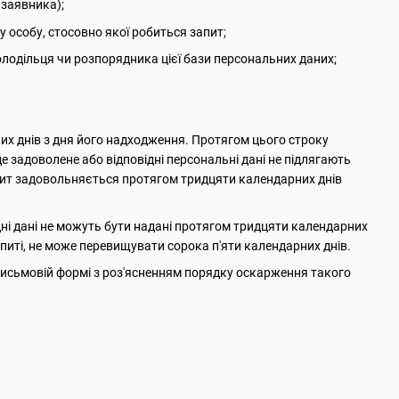
 заявника);
ну особу, стосовно якої робиться запит;
володільця чи розпорядника цієї бази персональних даних;
их днів з дня його надходження. Протягом цього строку
е задоволене або відповідні персональні дані не підлягають
апит задовольняється протягом тридцяти календарних днів
ідні дані не можуть бути надані протягом тридцяти календарних
питі, не може перевищувати сорока п'яти календарних днів.
 письмовій формі з роз'ясненням порядку оскарження такого