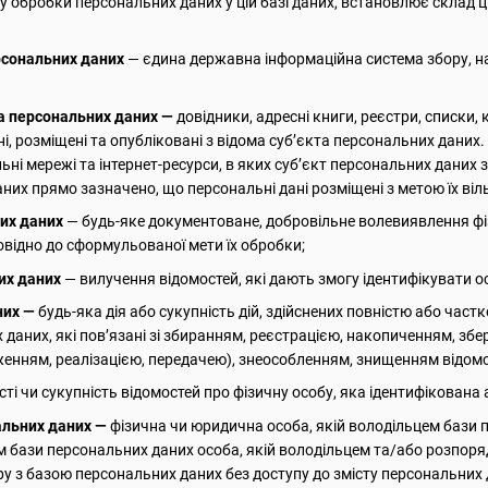
у обробки персональних даних у цій базі даних, встановлює склад ц
рсональних даних
— єдина державна інформаційна система збору, н
а персональних даних —
довідники, адресні книги, реєстри, списки, 
ані, розміщені та опубліковані з відома суб’єкта персональних да
ні мережі та інтернет-ресурси, в яких суб’єкт персональних даних 
них прямо зазначено, що персональні дані розміщені з метою їх ві
них даних
— будь-яке документоване, добровільне волевиявлення фі
овідно до сформульованої мети їх обробки;
их даних
— вилучення відомостей, які дають змогу ідентифікувати о
них —
будь-яка дія або сукупність дій, здійснених повністю або част
 даних, які пов’язані зі збиранням, реєстрацією, накопиченням, з
нням, реалізацією, передачею), знеособленням, знищенням відомос
ті чи сукупність відомостей про фізичну особу, яка ідентифікована
альних даних —
фізична чи юридична особа, якій володільцем бази
ом бази персональних даних особа, якій володільцем та/або розпо
ру з базою персональних даних без доступу до змісту персональних 