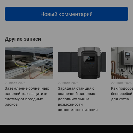
Новый комментарий
Другие записи
22 июля 2026
22 июля 2026
22 июля 2026
Заземление солнечных
Зарядная станция с
Как подобр
панелей: как защитить
солнечной панелью:
бесперебой
систему от погодных
дополнительные
для котла
рисков
возможности
автономного питания