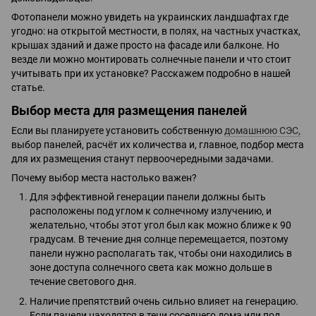
Фотопанели можно увидеть на украинских ландшафтах где
угодно: на открытой местности, в полях, на частных участках,
крышах зданий и даже просто на фасаде или балконе. Но
везде ли можно монтировать солнечные панели и что стоит
учитывать при их установке? Расскажем подробно в нашей
статье.
Выбор места для размещения панелей
Если вы планируете установить собственную
домашнюю СЭС,
выбор панелей, расчёт их количества и, главное, подбор места
для их размещения станут первоочередными задачами.
Почему выбор места настолько важен?
Для эффективной генерации панели должны быть
расположены под углом к солнечному излучению, и
желательно, чтобы этот угол был как можно ближе к 90
градусам. В течение дня солнце перемещается, поэтому
панели нужно располагать так, чтобы они находились в
зоне доступа солнечного света как можно дольше в
течение светового дня.
Наличие препятствий очень сильно влияет на генерацию.
Если панели находятся в тени соседнего дома или под