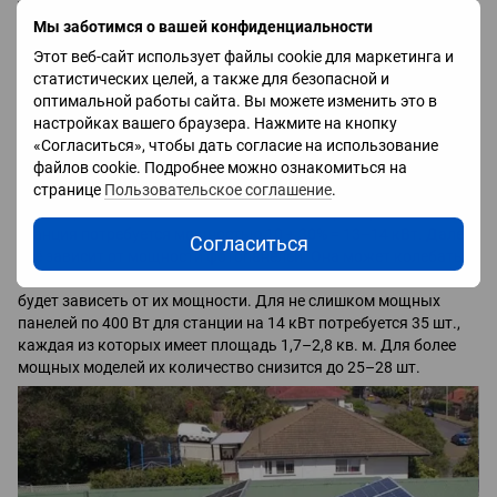
учитывать и требуемую площадь, которая должна быть равна
Мы заботимся о вашей конфиденциальности
или превышать суммарную площадь всех панелей. А сколько
именно панелей вам нужно? Это зависит от выбранной
Этот веб-сайт использует файлы cookie для маркетинга и
мощности СЭС и мощности одной панели, которую вы
статистических целей, а также для безопасной и
планируете установить.
оптимальной работы сайта. Вы можете изменить это в
настройках вашего браузера. Нажмите на кнопку
Для домашнего использования обычно применяют станции
«Согласиться», чтобы дать согласие на использование
мощностью до 30 кВт. Оптимальную мощность лучше
файлов cookie. Подробнее можно ознакомиться на
выбирать по формуле: суммарная мощность всех приборов,
странице
Пользовательское соглашение
.
которые будут питаться от станции, + 15–30% резерва. Если
для энергоснабжения вам достаточно, например, 10 кВт, то
станция потребуется мощностью 10 + 30% = 13–14 кВт. Далее
Согласиться
всё зависит от мощности фотопанелей. Она может колебаться
от 400 до 600–700 Вт, соответственно, и количество панелей
будет зависеть от их мощности. Для не слишком мощных
панелей по 400 Вт для станции на 14 кВт потребуется 35 шт.,
каждая из которых имеет площадь 1,7–2,8 кв. м. Для более
мощных моделей их количество снизится до 25–28 шт.