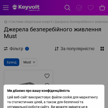
Системи зберігання енергії
Джерела безперебійного живлен
Джерела безперебійного живлення
Must
Фільтр
За популярністю
1
Бренд
Must
Ми дбаємо про вашу конфіденційність
Цей веб-сайт використовує файли cookie для маркетингу
та статистичних цілей, а також для безпечної та
оптимальної роботи сайту. Ви можете змінити це в