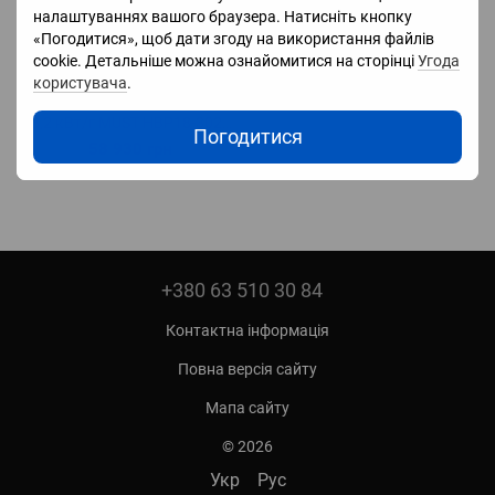
налаштуваннях вашого браузера. Натисніть кнопку
«Погодитися», щоб дати згоду на використання файлів
cookie. Детальніше можна ознайомитися на сторінці
Угода
Система зберігання
користувача
.
електроенергії ДБЖ 3 кВт
3,2 кВт/г MUST НВР18-3024
Погодитися
125Ah LiFePО4 MPPT
58 930 грн
+380 63 510 30 84
Контактна інформація
Повна версія сайту
Мапа сайту
© 2026
Укр
Рус