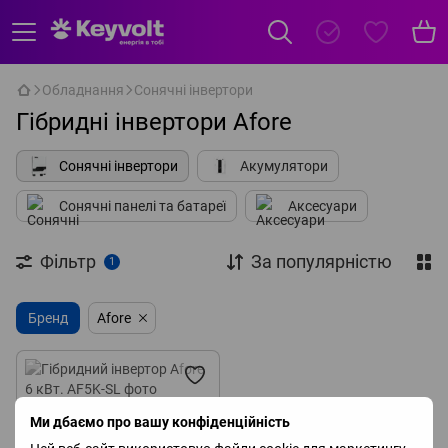
Обладнання
Сонячні інвертори
Гібридні інвертори Afore
Сонячні інвертори
Акумулятори
Сонячні панелі та батареї
Аксесуари
Фільтр
За популярністю
1
Бренд
Afore
Ми дбаємо про вашу конфіденційність