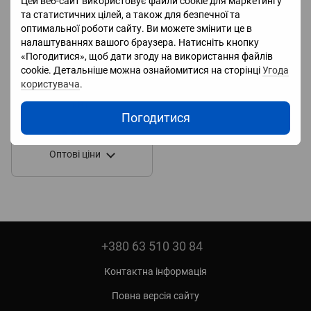
Цей веб-сайт використовує файли cookie для маркетингу
та статистичних цілей, а також для безпечної та
оптимальної роботи сайту. Ви можете змінити це в
налаштуваннях вашого браузера. Натисніть кнопку
«Погодитися», щоб дати згоду на використання файлів
cookie. Детальніше можна ознайомитися на сторінці
Угода
користувача
.
Гібридний інвертор Afore 6
кВт.
Погодитися
38 885 грн
Оптові ціни
+380 63 510 30 84
Контактна інформація
Повна версія сайту