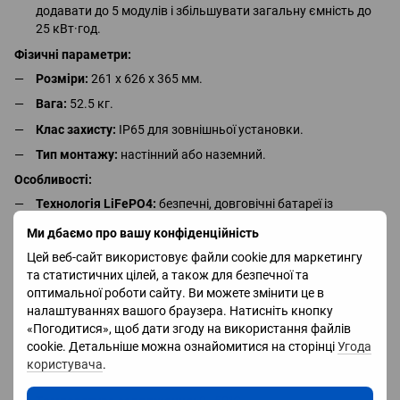
додавати до 5 модулів і збільшувати загальну ємність до
25 кВт·год.
Фізичні параметри:
Розміри:
261 x 626 x 365 мм.
Вага:
52.5 кг.
Клас захисту:
IP65 для зовнішньої установки.
Тип монтажу:
настінний або наземний.
Особливості:
Технологія LiFePO4:
безпечні, довговічні батареї із
високою стабільністю.
Ми дбаємо про вашу конфіденційність
Охолодження:
природна конвекція, що виключає
Цей веб-сайт використовує файли cookie для маркетингу
необхідність додаткових систем охолодження.
та статистичних цілей, а також для безпечної та
Можливість віддаленого оновлення прошивки:
для
оптимальної роботи сайту. Ви можете змінити це в
зручного управління та підтримки.
налаштуваннях вашого браузера. Натисніть кнопку
«Погодитися», щоб дати згоду на використання файлів
Сумісність із сучасними стандартами:
підтримка зв’язку
cookie. Детальніше можна ознайомитися на сторінці
Угода
через CAN для інтеграції з інверторами.
користувача
.
Робочі умови: