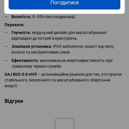
Температура заряджання:
0–50°C.
Погодитися
Температура розряджання:
-10–50°C.
Вологість:
0–95% без конденсації.
Переваги:
Гнучкість:
модульний дизайн для масштабування
відповідно до потреб користувача.
Зовнішня установка:
IP65 забезпечує захист від пилу,
вологи та несприятливих умов.
Ефективність:
максимальна енергоефективність при
тривалому терміні служби.
SAJ BU2-5.0-HV5
– це інноваційне рішення для тих, хто прагне
стабільного, безпечного та масштабованого зберігання
енергії.
Відгуки