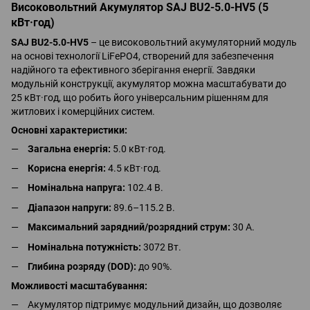
Високовольтний Акумулятор SAJ BU2-5.0-HV5 (5
кВт·год)
SAJ BU2-5.0-HV5
– це високовольтний акумуляторний модуль
на основі технології LiFePO4, створений для забезпечення
надійного та ефективного зберігання енергії. Завдяки
модульній конструкції, акумулятор можна масштабувати до
25 кВт·год, що робить його універсальним рішенням для
житлових і комерційних систем.
Основні характеристики:
Загальна енергія:
5.0 кВт·год.
Корисна енергія:
4.5 кВт·год.
Номінальна напруга:
102.4 В.
Діапазон напруги:
89.6–115.2 В.
Максимальний зарядний/розрядний струм:
30 А.
Номінальна потужність:
3072 Вт.
Глибина розряду (DOD):
до 90%.
Можливості масштабування:
Акумулятор підтримує модульний дизайн, що дозволяє