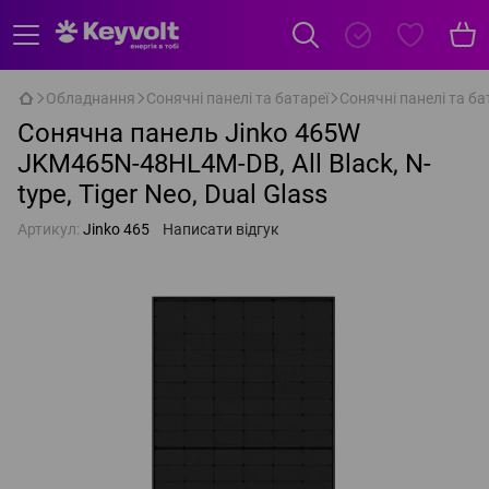
Обладнання
Сонячні панелі та батареї
Сонячні панелі та бат
Сонячна панель Jinko 465W
JKM465N-48HL4M-DB, All Black, N-
type, Tiger Neo, Dual Glass
Артикул:
Jinko 465
Написати відгук