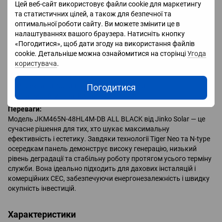
Температурний коефіцієнт потужності (Pmax): -0.29 %/°C
Цей веб-сайт використовує файли cookie для маркетингу
Температурний коефіцієнт Voc: -0.25 %/°C
та статистичних цілей, а також для безпечної та
Температурний коефіцієнт Isc: +0.045 %/°C
оптимальної роботи сайту. Ви можете змінити це в
налаштуваннях вашого браузера. Натисніть кнопку
Фізичні характеристики:
«Погодитися», щоб дати згоду на використання файлів
Кількість елементів: 96 (N-type, half-cell)
cookie. Детальніше можна ознайомитися на сторінці
Угода
Розміри: ~1762 × 1134 × 30 мм
користувача
.
Вага: 24 кг
Тип роз’єму: MC4-сумісний
Комплектація: Сонячна панель, інструкція
Погодитися
Країна виробництва: Китай
Переваги:
Модель JKM465N-48HL4M-DB ALL BLACK від Jinko Solar — це
сучасне рішення для тих, хто шукає максимальну
ефективність і естетику. Завдяки технології Tiger Neo та N-type
осередкам панель демонструє високу генерацію, низький
рівень деградації та стабільну роботу протягом усього терміну
служби. Вона ідеально підходить для дахових інсталяцій і
комерційних СЕС, забезпечуючи енергонезалежність і швидку
окупність інвестицій.
Характеристики