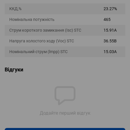
ККД,%
23.27%
Номінальна потужність
465
Струм короткого замикання (Isc) STC
15.91А
Напруга холостого ходу (Voc) STC
36.55В
Номінальний струм (lmpp) STC
15.03А
Відгуки
Додайте перший відгук