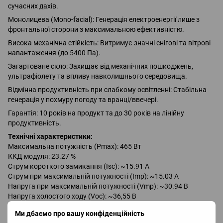
сучасних дахів.
Монолицева (Mono-facial): Генерація електроенергії лише з
фронтальної сторони з максимальною ефективністю.
Висока механічна стійкість: Витримує значні снігові та вітрові
навантаження (до 5400 Па).
Загартоване скло: Захищає від механічних пошкоджень,
ультрафіолету та впливу навколишнього середовища.
Відмінна продуктивність при слабкому освітленні: Стабільна
генерація у похмуру погоду та вранці/ввечері.
Гарантія: 10 років на продукт та до 30 років на лінійну
продуктивність.
Технічні характеристики:
Максимальна потужність (Pmax): 465 Вт
ККД модуля: 23.27 %
Струм короткого замикання (Isc): ~15.91 А
Струм при максимальній потужності (Imp): ~15.03 А
Напруга при максимальній потужності (Vmp): ~30.94 В
Напруга холостого ходу (Voc): ~36,55 В
Максимальна напруга системи DC: 1500 В
Ми дбаємо про вашу конфіденційність
Клас захисту: IP68