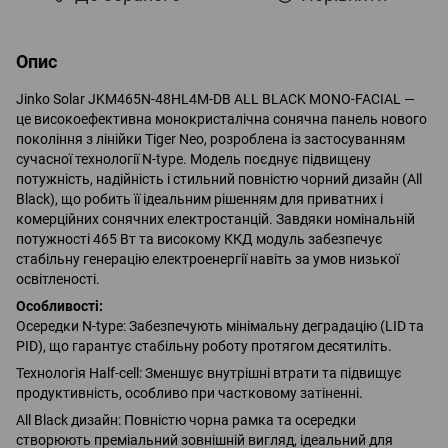
Опис
Jinko Solar JKM465N-48HL4M-DB ALL BLACK MONO-FACIAL —
це високоефективна монокристалічна сонячна панель нового
покоління з лінійки Tiger Neo, розроблена із застосуванням
сучасної технології N-type. Модель поєднує підвищену
потужність, надійність і стильний повністю чорний дизайн (All
Black), що робить її ідеальним рішенням для приватних і
комерційних сонячних електростанцій. Завдяки номінальній
потужності 465 Вт та високому ККД модуль забезпечує
стабільну генерацію електроенергії навіть за умов низької
освітленості.
Особливості:
Осередки N-type: Забезпечують мінімальну деградацію (LID та
PID), що гарантує стабільну роботу протягом десятиліть.
Технологія Half-cell: Зменшує внутрішні втрати та підвищує
продуктивність, особливо при частковому затіненні.
All Black дизайн: Повністю чорна рамка та осередки
створюють преміальний зовнішній вигляд, ідеальний для