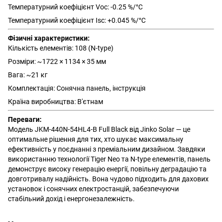
Температурний коефіцієнт Voc: -0.25 %/°C
Температурний коефіцієнт Isc: +0.045 %/°C
Фізичні характеристики:
Кількість елементів: 108 (N-type)
Розміри: ~1722 × 1134 × 35 мм
Вага: ~21 кг
Комплектація: Сонячна панель, інструкція
Країна виробництва: В'єтнам
Переваги:
Модель JKM-440N-54HL4-B Full Black від Jinko Solar — це
оптимальне рішення для тих, хто шукає максимальну
ефективність у поєднанні з преміальним дизайном. Завдяки
використанню технології Tiger Neo та N-type елементів, панель
демонструє високу генерацію енергії, повільну деградацію та
довготривалу надійність. Вона чудово підходить для дахових
установок і сонячних електростанцій, забезпечуючи
стабільний дохід і енергонезалежність.