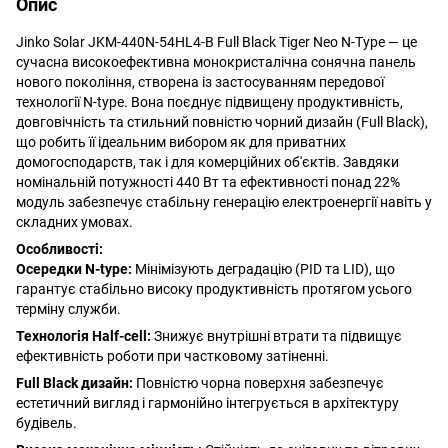
Опис
Jinko Solar JKM-440N-54HL4-B Full Black Tiger Neo N-Type — це
сучасна високоефективна монокристалічна сонячна панель
нового покоління, створена із застосуванням передової
технології N-type. Вона поєднує підвищену продуктивність,
довговічність та стильний повністю чорний дизайн (Full Black),
що робить її ідеальним вибором як для приватних
домогосподарств, так і для комерційних об'єктів. Завдяки
номінальній потужності 440 Вт та ефективності понад 22%
модуль забезпечує стабільну генерацію електроенергії навіть у
складних умовах.
Особливості:
Осередки N-type:
Мінімізують деградацію (PID та LID), що
гарантує стабільно високу продуктивність протягом усього
терміну служби.
Технологія Half-cell:
Знижує внутрішні втрати та підвищує
ефективність роботи при частковому затіненні.
Full Black дизайн:
Повністю чорна поверхня забезпечує
естетичний вигляд і гармонійно інтегрується в архітектуру
будівель.