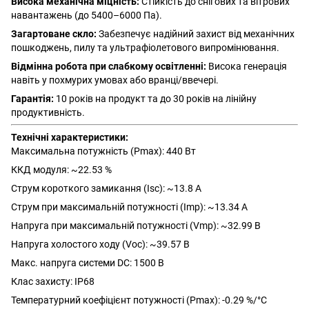
Висока механічна міцність:
Стійкість до снігових та вітрових
навантажень (до 5400–6000 Па).
Загартоване скло:
Забезпечує надійний захист від механічних
пошкоджень, пилу та ультрафіолетового випромінювання.
Відмінна робота при слабкому освітленні:
Висока генерація
навіть у похмурих умовах або вранці/ввечері.
Гарантія:
10 років на продукт та до 30 років на лінійну
продуктивність.
Технічні характеристики:
Максимальна потужність (Pmax): 440 Вт
ККД модуля: ~22.53 %
Струм короткого замикання (Isc): ~13.8 А
Струм при максимальній потужності (Imp): ~13.34 А
Напруга при максимальній потужності (Vmp): ~32.99 В
Напруга холостого ходу (Voc): ~39.57 В
Макс. напруга системи DC: 1500 В
Клас захисту: IP68
Температурний коефіцієнт потужності (Pmax): -0.29 %/°C