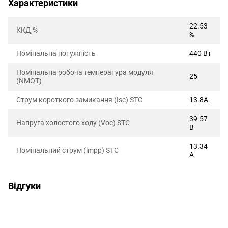
Характеристики
22.53
ККД,%
%
Номінальна потужність
440 Вт
Номінальна робоча температура модуля
25
(NMOT)
Струм короткого замикання (Isc) STC
13.8А
39.57
Напруга холостого ходу (Voc) STC
В
13.34
Номінальний струм (lmpp) STC
А
Відгуки