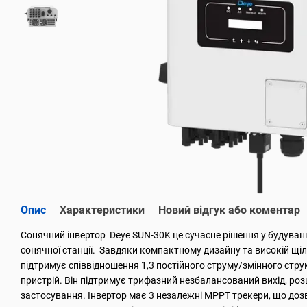
Опис
Характеристики
Новий відгук або коментар
Сонячний інвертор Deye SUN-30K це сучасне рішення у будуванн
сонячної станції. Завдяки компактному дизайну та високій щіл
підтримує співвідношення 1,3 постійного струму/змінного стру
пристрій. Він підтримує трифазний незбалансований вихід, ро
застосування. Інвертор має 3 незалежні МРРТ трекери, що доз