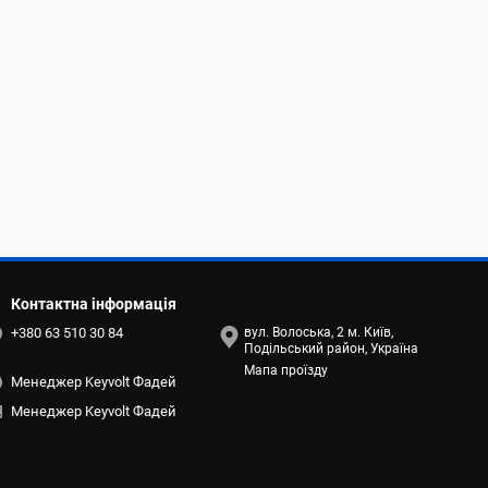
Контактна інформація
+380 63 510 30 84
вул. Волоська, 2 м. Київ,
Подільський район, Україна
Мапа проїзду
Менеджер Keyvolt Фадей
Менеджер Keyvolt Фадей