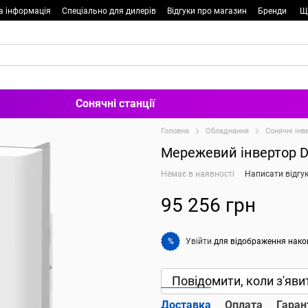
а інформація
Спеціально для дилерів
Відгуки про магазин
Бренди
Щ
Сонячні станції
Головна
Обладнання
Сонячні інв
Мережевий інвертор 
Немає в наявності
Написати відгу
95 256 грн
Увійти
для відображення нако
%
Повідомити, коли з'яви
Доставка
Оплата
Гаран