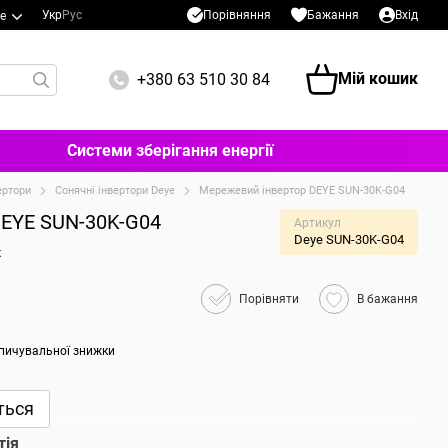
Порівняння
Укр
Рус
Бажання
Вхід
е
Мій кошик
+380 63 510 30 84
Системи зберігання енергії
ертори
Сонячні інвертори Deye
Мережевий інвертор DEYE SUN-30K-G04
DEYE SUN-30K-G04
Артикул
Deye SUN-30K-G04
к
Порівняти
В бажання
пичувальної знижки
ться
тія