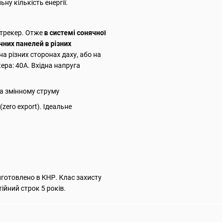
ну кількість енергії.
 трекер. Отже
в системі сонячної
них панелей в різних
а різних сторонах даху, або на
ера: 40А. Вхідна напруга
та змiнному струму
zero export). Ідеальне
готовлено в КНР. Клас захисту
ійний строк 5 років.