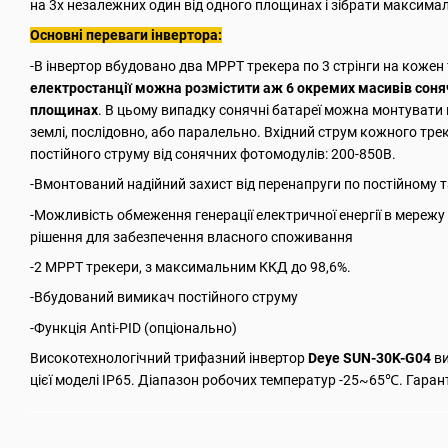
на 3х незалежних один від одного площинах і зібрати максималь
Основні переваги інвертора:
-В інвертор вбудовано два MPPT трекера по 3 стрінги на кожен
електростанції можна розмістити аж 6 окремих масивів соняч
площинах
. В цьому випадку сонячні батареї можна монтувати н
землі, послідовно, або паралельно. Вхідний струм кожного трек
постійного струму від сонячних фотомодулів: 200-850В.
-Вмонтований надійний захист вiд перенапруги по постiйному 
-Можливiсть обмеження генерації електричної енергії в мережу (
рішення для забезпечення власного споживання
-2 MPPТ трекери, з максимальним ККД до 98,6%.
-Вбудований вимикач постійного струму
-Функція Anti-PID (опціонально)
Високотехнологічний трифазний інвертор
Deye SUN-30K-G04
ви
цієї моделі ІР65. Діапазон робочих температур -25~65℃. Гарант