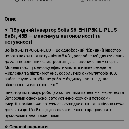
Опис
⚡ Гібридний інвертор Solis S6-EH1P8K-L-PLUS
8кВт, 48В — максимум автономності та
потужності
Solis S6-EH1P8K-L-PLUS
— це однофазний гібридний інвертор
нового покоління потужністю 8 кВт, розроблений для сучасних
домашніх сонячних електростанцій із накопиченням енергії.
Модель поєднує високу ефективність, швидке резервне
живлення та підтримку низьковольтних акумуляторів 48В,
забезпечуючи стабільну роботу будинку навіть під час
відключення електроенергії.
Інвертор підтримує роботу з сонячними панелями, мережею та
батареями одночасно, автоматично керуючи потоками
енергії. Номінальна потужність складає 8000 Вт, а пікова може
досягати до 16 кВт, що дозволяє впевнено працювати з
пусковими навантаженнями.
⭐ Основні переваги