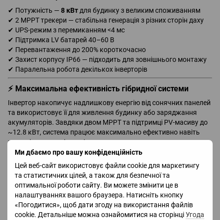
✔ Потужність —
8 кВт
для будинку з великим споживанням
✔ 2 MPPT трекери — стабільна генерація з різних сторін даху
✔ UPS-режим з перемиканням <4 мс
✔ Підтримка LV батарей 40–60 В
✔ Перевантаження до 200% короткочасно
✔ Захист корпусу IP66 — підходить для зовнішнього монтажу
✔ Паралельна робота декількох інверторів
⚡ Максимальна ефективність гібридної системи
Інвертор накопичує надлишкову енергію від сонячних панелей
та використовує її для живлення будинку або заряджання
акумуляторів. Завдяки двом MPPT та підтримці PV-масиву до
~12.8 кВт, система працює максимально ефективно навіть
при змінному освітленні.
Ми дбаємо про вашу конфіденційність
📊 Технічні характеристики
Цей веб-сайт використовує файли cookie для маркетингу
Номінальна потужність — 8000 Вт
та статистичних цілей, а також для безпечної та
оптимальної роботи сайту. Ви можете змінити це в
Пікова потужність — до 16000 Вт
налаштуваннях вашого браузера. Натисніть кнопку
Тип — однофазний гібридний інвертор
«Погодитися», щоб дати згоду на використання файлів
cookie. Детальніше можна ознайомитися на сторінці
Угода
Напруга АКБ — 48 В (40–60 В)