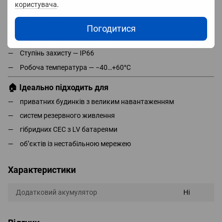
користувача
.
Кількість MPPT — 2
Діапазон MPPT — приблизно 90–435 В
Погодитися
Максимальна вхідна напруга PV — 500 В
Ступінь захисту — IP66
Робоча температура — −40…+60°C
🏠 Ідеально підходить для
приватних будинків з великим навантаженням
систем резервного живлення
гібридних СЕС з LV батареями
об’єктів із нестабільною мережею
Характеристики
Додатковий акумулятор
Ні