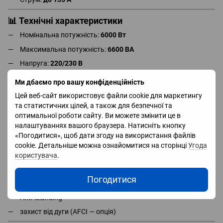
📊 Технічні характеристики
Номінальна потужність:
6000 Вт
Максимальна потужність:
6600 ВА
Напруга:
220/230 В
Частота:
50/60 Гц
Ми дбаємо про вашу конфіденційність
MPPT:
2 трекери
Цей веб-сайт використовує файли cookie для маркетингу
та статистичних цілей, а також для безпечної та
Рівень шуму:
<35 дБ
оптимальної роботи сайту. Ви можете змінити це в
🛡 Захист
налаштуваннях вашого браузера. Натисніть кнопку
«Погодитися», щоб дати згоду на використання файлів
від короткого замикання
cookie. Детальніше можна ознайомитися на сторінці
Угода
від перенапруги
користувача
.
від витоку струму
Погодитися
від зворотної полярності
Anti-islanding
захист від дуги (AFCI — опція)