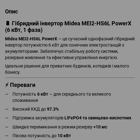
Опис
🔋 Гібридний інвертор Midea MEI2-HS6L PowerX
(6 кВт, 1 фаза)
Midea MEI2-HS6L PowerX
— це сучасний однофазний гібридний
інвертор потужністю 6 кВт для сонячних електростанцій з
акумуляторами. Забезпечує стабільну роботу системи,
резервне живлення та ефективне управління енергією.
Ідеальне рішення для приватних будинків, котеджів і малого
бізнесу.
⚡ Переваги
Потужність
6 кВт
— для середнього та великого
споживання
Високий ККД до
97.3%
Підтримка акумуляторів
LiFePO4 та свинцево-кислотних
Швидке перемикання в режим резерву
<10 мс
Пікова потужність до
10 кВт