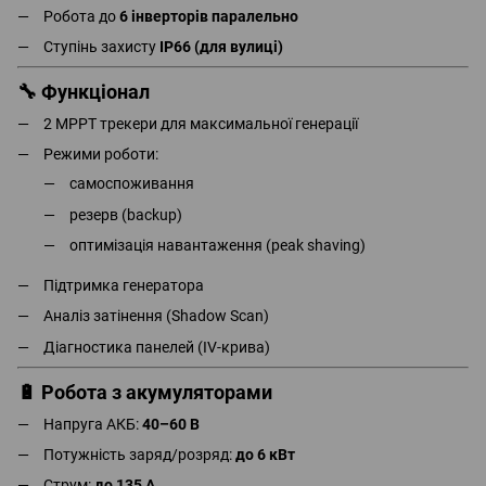
Робота до
6 інверторів паралельно
Ступінь захисту
IP66 (для вулиці)
🔧 Функціонал
2 MPPT трекери для максимальної генерації
Режими роботи:
самоспоживання
резерв (backup)
оптимізація навантаження (peak shaving)
Підтримка генератора
Аналіз затінення (Shadow Scan)
Діагностика панелей (IV-крива)
🔋 Робота з акумуляторами
Напруга АКБ:
40–60 В
Потужність заряд/розряд:
до 6 кВт
Струм:
до 135 А