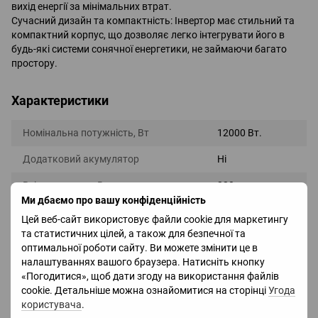
вихід енергії за мінімальних втрат.
Сучасний дизайн та компактність: Інвертор має стильний та
компактний корпус, що дозволяє легко інтегрувати його в
будь-які системи сонячної енергетики, не займаючи багато
простору.
Характеристики
Номінальна потужність, Вт
12000 Вт.
Додатковий акумулятор
Ні
Вхідна напруга, В
220
Ми дбаємо про вашу конфіденційність
Діапазон частот, Гц
50/60
Цей веб-сайт використовує файли cookie для маркетингу
та статистичних цілей, а також для безпечної та
Вихідна напруга (режим акум.), В
220
оптимальної роботи сайту. Ви можете змінити це в
налаштуваннях вашого браузера. Натисніть кнопку
Ефективність, %
97,6%
«Погодитися», щоб дати згоду на використання файлів
cookie. Детальніше можна ознайомитися на сторінці
Угода
Вид синусоїди
Чиста
користувача
.
Напруга акумулятора, В
48