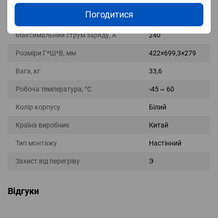
Погодитися
Максимальна потужність, Вт
13200
Максимальний струм заряду, А
240
Розміри Г*Ш*В, мм
422×699,3×279
Вага, кг
33,6
Робоча температура, °С
-45 ~ 60
Колір корпусу
Білий
Країна виробник
Китай
Тип монтажу
Настінний
Захист від перегріву
Э
Відгуки