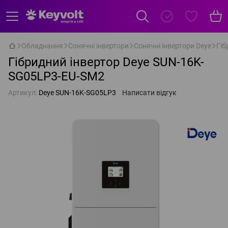
Обладнання
Сонячні інвертори
Сонячні інвертори Deye
Гіб
Гібридний інвертор Deye SUN-16K-
SG05LP3-EU-SM2
Артикул:
Deye SUN-16K-SG05LP3
Написати відгук