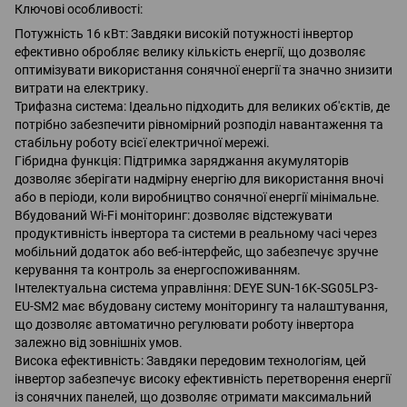
Ключові особливості:
Потужність 16 кВт: Завдяки високій потужності інвертор
ефективно обробляє велику кількість енергії, що дозволяє
оптимізувати використання сонячної енергії та значно знизити
витрати на електрику.
Трифазна система: Ідеально підходить для великих об'єктів, де
потрібно забезпечити рівномірний розподіл навантаження та
стабільну роботу всієї електричної мережі.
Гібридна функція: Підтримка заряджання акумуляторів
дозволяє зберігати надмірну енергію для використання вночі
або в періоди, коли виробництво сонячної енергії мінімальне.
Вбудований Wi-Fi моніторинг: дозволяє відстежувати
продуктивність інвертора та системи в реальному часі через
мобільний додаток або веб-інтерфейс, що забезпечує зручне
керування та контроль за енергоспоживанням.
Інтелектуальна система управління: DEYE SUN-16K-SG05LP3-
EU-SM2 має вбудовану систему моніторингу та налаштування,
що дозволяє автоматично регулювати роботу інвертора
залежно від зовнішніх умов.
Висока ефективність: Завдяки передовим технологіям, цей
інвертор забезпечує високу ефективність перетворення енергії
із сонячних панелей, що дозволяє отримати максимальний