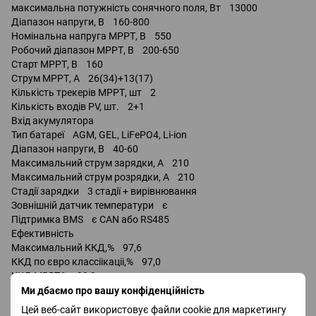
максимальна потужність сонячного поля, Вт 13000
Діапазон напруги, В 160-800
Номінальна напруга МРРТ, В 550
Робочий діапазон МРРТ, В 200-650
Старт МРРТ, В 160
Струм МРРТ, А 26(34)+13(17)
Кількість трекерів МРРТ, шт 2
Кількість входів PV, шт. 2+1
Вхід акумулятора
Тип батареї AGM, GEL, LiFePO4, Li-ion
Діапазон напруги, В 40-60
Максимальний струм зарядки, А 210
Максимальний струм розрядки, А 210
Стадії зарядки 3 стадії + вирівнювання
Зовнішній датчик температури є
Підтримка BMS є CAN або RS485
Ефективність
Максимальний ККД,% 97,6
ККД по євро классіікаціі,% 97,0
ККД MRRT,% 99,9
Температура експлуатації, С -25 … 60
Ми дбаємо про вашу конфіденційність
Охолодження примусове
Цей веб-сайт використовує файли cookie для маркетингу