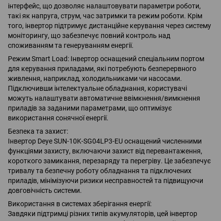
інтерфейс, що дозволяє налаштовувати параметри роботи,
такі як напруга, струм, час затримки та режим роботи. Крім
того, інвертор підтримує дистанційне керування через систему
моніторингу, що забезпечує повний контроль над
споживанням та генеруванням енергії.
Режим Smart Load: Інвертор оснащений спеціальним портом
для керування приладами, які потребують безперервного
живлення, наприклад, холодильниками чи насосами.
Підключивши інтелектуальне обладнання, користувачі
можуть налаштувати автоматичне ввімкнення/вимкнення
приладів за заданими параметрами, що оптимізує
використання сонячної енергії.
Безпека та захист:
Інвертор Deye SUN-10K-SG04LP3-EU оснащений численними
функціями захисту, включаючи захист від перевантаження,
короткого замикання, перезаряду та перегріву. Це забезпечує
тривалу та безпечну роботу обладнання та підключених
приладів, мінімізуючи ризики несправностей та підвищуючи
довговічність системи.
Використання в системах зберігання енергії:
Завдяки підтримці різних типів акумуляторів, цей інвертор