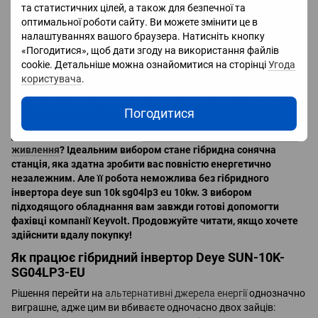
Рівень шуму, dB <30
та статистичних цілей, а також для безпечної та
Ступінь захисту від навколишнього середовища IP65
оптимальної роботи сайту. Ви можете змінити це в
Фізичні характеристики
налаштуваннях вашого браузера. Натисніть кнопку
Габаритний розмір, мм 658х422х281
«Погодитися», щоб дати згоду на використання файлів
Вага, кг 36,8
cookie. Детальніше можна ознайомитися на сторінці
Угода
користувача
.
Гібридний інвертор Deye SUN-10K-SG04LP3-EU:
Погодитися
особливості та переваги
Давно думаєте про те, щоб
купити джерело безперебійного
живлення
? Ідеальним вибором стане гібридна сонячна
станція, яка здатна зробити вас повністю енергетично
незалежним. Але її робота неможлива без гібридного
інвертора deye sun 10k sg04lp3 eu 10kw. З вибором
підходящого обладнання вам завжди готові допомогти
фахівці компанії Keyvolt. Продовжуйте читати, якщо хочете
здійснити вдалу покупку!
Як працює гібридний інвертор Deye SUN-10K-
SG04LP3-EU
Рішення перейти на
альтернативні джерела енергії
однозначно
виграшне, адже цим ви вбиваєте одночасно двох зайців: