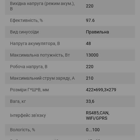
Вихідна напруга (режим акум.),
220
В
Ефективність, %
97.6
Вид синусоїди
Правильна
Напруга акумулятора, В
48
Максимальна потужність, Вт
13000
Робоча напруга, В
220
Максимальний струм заряду, А
210
Розміри Г*Ш*В, мм
422×699,3×279
Вага, кг
33,6
RS485,CAN,
Інтерфейс зв'язку
WiFi/GPRS
Вологість, %
0...100