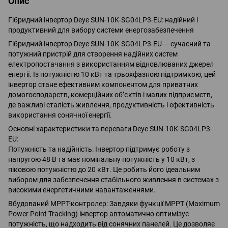
Опис
Гібридний інвертор Deye SUN-10K-SG04LP3-EU: надійний і
продуктивний для вибору системи енергозабезпечення
Гібридний інвертор Deye SUN-10K-SG04LP3-EU — сучасний та
потужний пристрій для створення надійних систем
електропостачання з використанням відновлюваних джерел
енергії. Із потужністю 10 кВт та трьохфазною підтримкою, цей
інвертор стане ефективним компонентом для приватних
домогосподарств, комерційних об’єктів і малих підприємств,
де важливі сталість живлення, продуктивність і ефективність
використання сонячної енергії.
Основні характеристики та переваги Deye SUN-10K-SG04LP3-
EU:
Потужність та надійність: Інвертор підтримує роботу з
напругою 48 В та має номінальну потужність у 10 кВт, з
піковою потужністю до 20 кВт. Це робить його ідеальним
вибором для забезпечення стабільного живлення в системах з
високими енергетичними навантаженнями.
Вбудований MPPT-контролер: Завдяки функції MPPT (Maximum
Power Point Tracking) інвертор автоматично оптимізує
потужність, що надходить від сонячних панелей. Це дозволяє