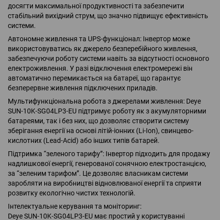
досягти максимальної продуктивності та забезпечити
стабільний вихідний струм, що значно підвищує ефективність
системи.
Автономне живлення та UPS-функціонал: Інвертор може
використовуватись як джерело безперебійного живлення,
забезпечуючи роботу системи навіть за відсутності основного
електроживлення. У разі відключення електромережі він
автоматично перемикається на батареї, що гарантує
безперервне живлення підключених приладів.
Мультифункціональна робота з джерелами живлення: Deye
SUN-10K-SG04LP3-EU підтримує роботу як з акумуляторними
батареями, так і без них, що дозволяє створити систему
зберігання енергії на основі літій-іонних (Li-Ion), свинцево-
кислотних (Lead-Acid) або інших типів батарей.
Підтримка “зеленого тарифу”: Інвертор підходить для продажу
надлишкової енергії, генерованої сонячною електростанцією,
за “зеленим тарифом”. Це дозволяє власникам системи
заробляти на виробництві відновлюваної енергії та сприяти
розвитку екологічно чистих технологій.
Інтелектуальне керування та моніторинг:
Deye SUN-10K-SG04LP3-EU має простий у користуванні