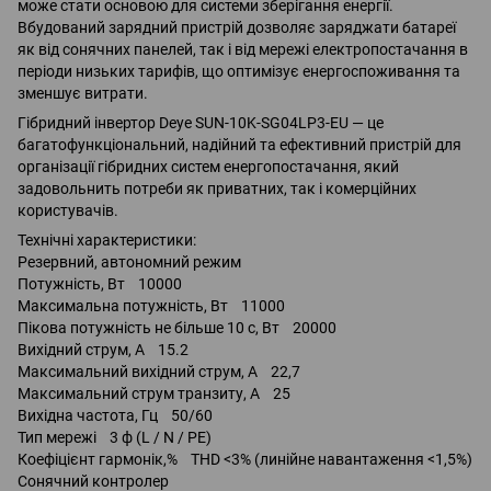
може стати основою для системи зберігання енергії.
Вбудований зарядний пристрій дозволяє заряджати батареї
як від сонячних панелей, так і від мережі електропостачання в
періоди низьких тарифів, що оптимізує енергоспоживання та
зменшує витрати.
Гібридний інвертор Deye SUN-10K-SG04LP3-EU — це
багатофункціональний, надійний та ефективний пристрій для
організації гібридних систем енергопостачання, який
задовольнить потреби як приватних, так і комерційних
користувачів.
Технічні характеристики:
Резервний, автономний режим
Потужність, Вт 10000
Максимальна потужність, Вт 11000
Пікова потужність не більше 10 с, Вт 20000
Вихідний струм, А 15.2
Максимальний вихідний струм, А 22,7
Максимальний струм транзиту, А 25
Вихідна частота, Гц 50/60
Тип мережі 3 ф (L / N / PE)
Коефіцієнт гармонік,% THD <3% (линійне навантаження <1,5%)
Сонячний контролер