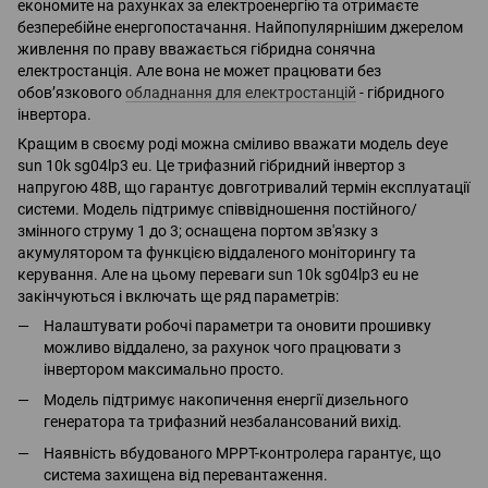
економите на рахунках за електроенергію та отримаєте
безперебійне енергопостачання. Найпопулярнішим джерелом
живлення по праву вважається гібридна сонячна
електростанція. Але вона не может працювати без
обов’язкового
обладнання для електростанцій
- гібридного
інвертора.
Кращим в своєму роді можна сміливо вважати модель deye
sun 10k sg04lp3 eu. Це трифазний гібридний інвертор з
напругою 48В, що гарантує довготривалий термін експлуатації
системи. Модель підтримує співвідношення постійного/
змінного струму 1 до 3; оснащена портом зв'язку з
акумулятором та функцією віддаленого моніторингу та
керування. Але на цьому переваги sun 10k sg04lp3 eu не
закінчуються і включать ще ряд параметрів:
Налаштувати робочі параметри та оновити прошивку
можливо віддалено, за рахунок чого працювати з
інвертором максимально просто.
Модель підтримує накопичення енергії дизельного
генератора та трифазний незбалансований вихід.
Наявність вбудованого MPPT-контролера гарантує, що
система захищена від перевантаження.