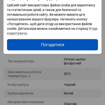
Цей веб-сайт використовує файли cookie для маркетингу
Ступінь захисту IP22,
та статистичних цілей, а також для безпечної та
Сертифікація TUV, (сертифікат TUV IEC62040-1: 2017 виданий у
оптимальної роботи сайту. Ви можете змінити це в
жовтні 2018 р.)
налаштуваннях вашого браузера. Натисніть кнопку
Акредитація CEC (Clean Energy Council), (затверджено
«Погодитися», щоб дати згоду на використання файлів
Австралійською радою чистої енергії: 25 січня 2019 р.)
cookie. Детальніше можна ознайомитися на сторінці
Угода
користувача
.
Характеристики
Погодитися
Вага, кг
22 кг
Літієво-залізо-
Тип акумулятора
фосфатний
Максимальна робоча
50°C
температура, С
Колір корпусу
Чорний
Країна виробник
Китай
Матеріал виготовлення
Пластик