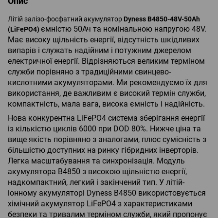
Опис
Літій залізо-фосфатний акумулятор
Dyness B4850-48V-50Ah
ємністю 50Ач та номінальною напругою 48V.
(LiFePO4)
Має високу щільність енергії, відсутність шкідливих
випарів і служать надійним і потужним джерелом
електричної енергії. Відрізняються великим терміном
служби порівняно з традиційними свинцево-
кислотними акумуляторами. Ми рекомендуємо їх для
використання, де важливим є високий термін служби,
компактність, мала вага, висока ємність і надійність.
Нова конкурентна LiFePO4 система зберігання енергії
із кількістю циклів 6000 при DOD 80%. Нижче ціна та
вище якість порівняно з аналогами, плюс сумісність з
більшістю доступних на ринку гібридних інверторів.
Легка масштабування та синхронізація. Модуль
акумулятора B4850 з високою щільністю енергії,
надкомпактний, легкий і закінчений тип. У літій-
іонному акумуляторі Dyness B4850 використовується
хімічний акумулятор LiFePO4 з характеристиками
безпеки та тривалим терміном служби, який пропонує