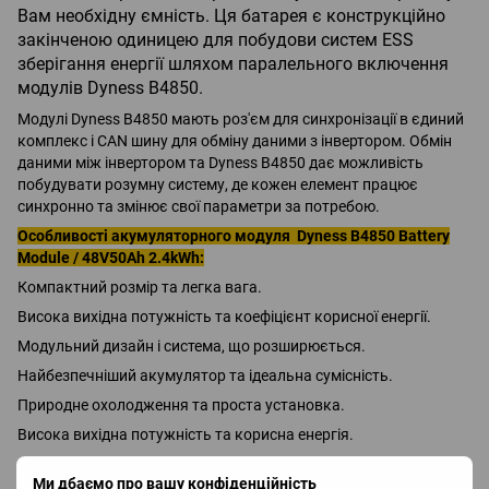
Вам необхідну ємність. Ця батарея є конструкційно
закінченою одиницею для побудови систем ESS
зберігання енергії шляхом паралельного включення
модулів Dyness B4850.
Модулі Dyness B4850 мають роз'єм для синхронізації в єдиний
комплекс і CAN шину для обміну даними з інвертором. Обмін
даними між інвертором та Dyness B4850 дає можливість
побудувати розумну систему, де кожен елемент працює
синхронно та змінює свої параметри за потребою.
Особливості акумуляторного модуля Dyness B4850 Battery
Module / 48V50Ah 2.4kWh:
Компактний розмір та легка вага.
Висока вихідна потужність та коефіцієнт корисної енергії.
Модульний дизайн і система, що розширюється.
Найбезпечніший акумулятор та ідеальна сумісність.
Природне охолодження та проста установка.
Висока вихідна потужність та корисна енергія.
Збільшений термін служби – 6000 циклів, 20 років
Ми дбаємо про вашу конфіденційність
розрахункового терміну служби.