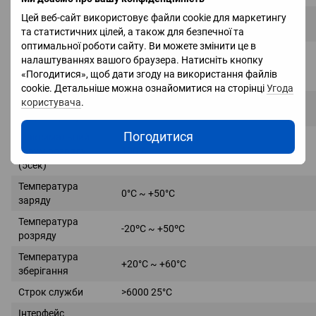
Мінімальна
Цей веб-сайт використовує файли cookie для маркетингу
42 В
напруга заряду
та статистичних цілей, а також для безпечної та
оптимальної роботи сайту. Ви можете змінити це в
Рекомендований
налаштуваннях вашого браузера. Натисніть кнопку
струм заряду/
50 А
«Погодитися», щоб дати згоду на використання файлів
розряду
cookie. Детальніше можна ознайомитися на сторінці
Угода
Максимальний
користувача
.
75 А
струм заряду
Погодитися
Максимальний
струм розряду
100 А
(5сек)
Температура
0°C ~ +50°C
заряду
Температура
-20ºC ~ +50ºC
розряду
Температура
+20°C ~ +60°C
зберігання
Строк служби
>6000 25°С
Інтерфейс