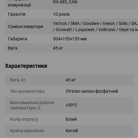
RS-485, CAN
комунікації
Гарантія
10 років
Victron / SMA / Goodwe / Imeon / Solis / SA
Сумісні інвертори
/ Growatt / Luxpower / Voltronic / Deye та ін
Габарити
504×155×155 мм
Вага
45 кг
Характеристики
Вага, кг
45 кг
Тип акумулятора
Літієво-залізо-фосфатний
Максимальна робоча
+50°С
температура, С
Колір корпусу
Білий
Країна виробник
Китай