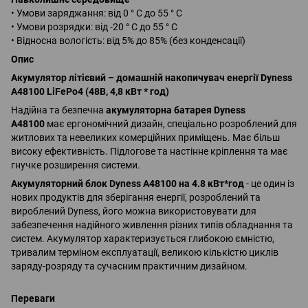
• Умови заряджання: від 0 ° C до 55 ° C
• Умови розрядки: від -20 ° C до 55 ° C
• Відносна вологість: від 5% до 85% (без конденсації)
Опис
Акумулятор літієвий – домашній накопичувач енергії Dyness
A48100 LiFePo4 (48В, 4,8 кВт * год)
Надійна та безпечна
акумуляторна батарея Dyness
A48100
має ергономічний дизайн, спеціально розроблений для
житлових та невеликих комерційних приміщень. Має більш
високу ефективність. Підлогове та настінне кріплення та має
гнучке розширення системи.
Акумуляторний блок Dyness A48100 на 4.8 кВт*год
- це один із
нових продуктів для зберігання енергії, розроблений та
вироблений Dyness, його можна використовувати для
забезпечення надійного живлення різних типів обладнання та
систем. Акумулятор характеризується глибокою ємністю,
тривалим терміном експлуатації, великою кількістю циклів
заряду-розряду та сучасним практичним дизайном.
Переваги