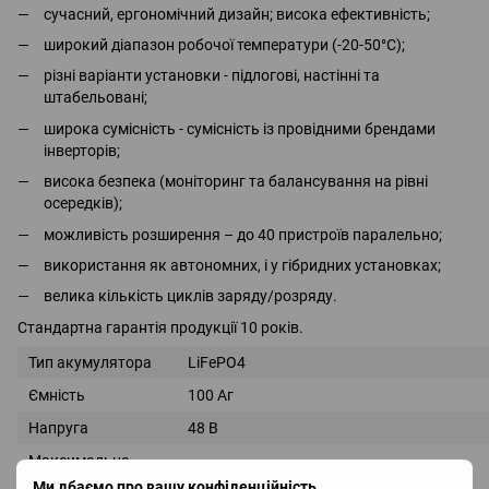
сучасний, ергономічний дизайн; висока ефективність;
широкий діапазон робочої температури (-20-50°С);
різні варіанти установки - підлогові, настінні та
штабельовані;
широка сумісність - сумісність із провідними брендами
інверторів;
висока безпека (моніторинг та балансування на рівні
осередків);
можливість розширення – до 40 пристроїв паралельно;
використання як автономних, і у гібридних установках;
велика кількість циклів заряду/розряду.
Стандартна гарантія продукції 10 років.
Тип акумулятора
LiFePO4
Ємність
100 Аг
Напруга
48 В
Максимальна
54 В
напруга заряду
Ми дбаємо про вашу конфіденційність