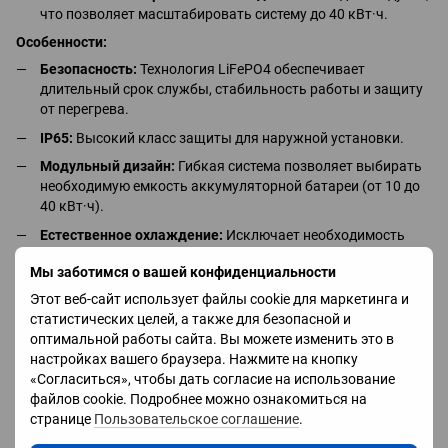
что позволяет масштабировать систему до 40 кВт·ч.
Особенности:
Безопасность:
Технология LiFePO4 обеспечивает
длительный срок службы, стабильность работы и защиту
от перегрева.
IP65:
Высокий класс защиты для наружной установки.
Модульный дизайн:
Гибкая система позволяет выбирать
необходимую емкость аккумуляторной батареи (от 10 до
40 кВт·ч).
Естественное охлаждение:
Исключает необходимость
дополнительных систем охлаждения.
Мы заботимся о вашей конфиденциальности
Интеграция:
Поддержка связи через CAN для работы с
Этот веб-сайт использует файлы cookie для маркетинга и
современными инверторами.
статистических целей, а также для безопасной и
Физические параметры:
оптимальной работы сайта. Вы можете изменить это в
Размеры:
330 x 730 x 210 мм.
настройках вашего браузера. Нажмите на кнопку
«Согласиться», чтобы дать согласие на использование
Вес:
45.7 кг.
файлов cookie. Подробнее можно ознакомиться на
Рабочая температура:
странице
Пользовательское соглашение
.
Зарядка: 0–50°C.