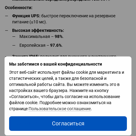
Особенности:
Функция UPS:
быстрое переключение на резервное
питание (≤10 мс).
Высокая эффективность:
Максимальная –
98%
.
Европейская –
97.6%
.
Защита IP65:
подходит для внешнего и внутреннего
монтажа.
Мы заботимся о вашей конфиденциальности
Рабочий температурный диапазон:
от -10°C до +50°C.
Этот веб-сайт использует файлы cookie для маркетинга и
статистических целей, а также для безопасной и
Дополнительные возможности:
оптимальной работы сайта. Вы можете изменить это в
Расширение емкости:
поддержка до 5 аккумуляторных
настройках вашего браузера. Нажмите на кнопку
модулей, общая емкость до
25 кВт·ч
.
«Согласиться», чтобы дать согласие на использование
файлов cookie. Подробнее можно ознакомиться на
Интеллектуальный мониторинг:
поддержка Wi-Fi, Ethernet
странице
Пользовательское соглашение
.
и 4G (опционально).
Простота монтажа:
компактный дизайн и быстрое
Согласиться
подключение.
Технические параметры: