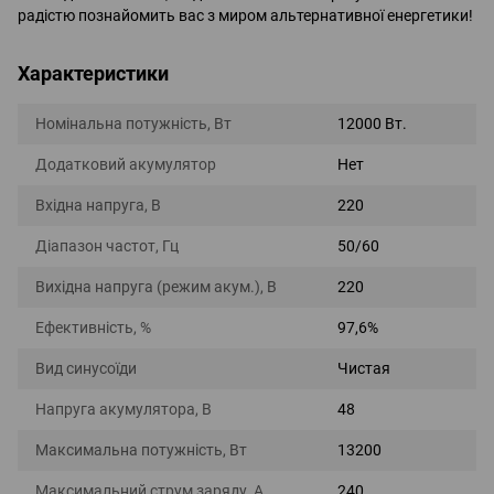
радістю познайомить вас з миром альтернативної енергетики!
Характеристики
Номінальна потужність, Вт
12000 Вт.
Додатковий акумулятор
Нет
Вхідна напруга, В
220
Діапазон частот, Гц
50/60
Вихідна напруга (режим акум.), В
220
Ефективність, %
97,6%
Вид синусоїди
Чистая
Напруга акумулятора, В
48
Максимальна потужність, Вт
13200
Максимальний струм заряду, А
240