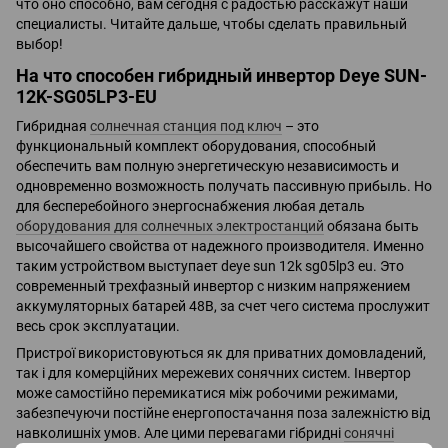
что оно способно, вам сегодня с радостью расскажут наши
специалисты. Читайте дальше, чтобы сделать правильный
выбор!
На что способен гибридный инвертор Deye SUN-
12K-SG05LP3-EU
Гибридная
солнечная станция под ключ
– это
функциональный комплект оборудования, способный
обеспечить вам полную энергетическую независимость и
одновременно возможность получать пассивную прибыль. Но
для бесперебойного энергоснабжения любая деталь
оборудования для солнечных электростанций
обязана быть
высочайшего свойства от надежного производителя. Именно
таким устройством выступает deye sun 12k sg05lp3 eu. Это
современный трехфазный инвертор с низким напряжением
аккумуляторных батарей 48В, за счет чего система прослужит
весь срок эксплуатации.
Пристрої використовуються як для приватних домовладений,
так і для комерційних мережевих сонячних систем. Інвертор
може самостійно перемикатися між робочими режимами,
забезпечуючи постійне енергопостачання поза залежністю від
навколишніх умов. Але цими перевагами гібридні
сонячні