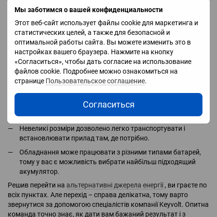
інвертори
не обмежені і включають в себе ще ряд плюсів:
Мы заботимся о вашей конфиденциальности
КПД 98% дозволяє зменшити витрати на комунальні
Этот веб-сайт использует файлы cookie для маркетинга и
послуги або повністю зменшити вашу залежність від
статистических целей, а также для безопасной и
мережі.
оптимальной работы сайта. Вы можете изменить это в
Ви можете контролювати роботу інвертора за допомогою
настройках вашего браузера. Нажмите на кнопку
спеціального додатка на смартфоні або комп'ютері.
«Согласиться», чтобы дать согласие на использование
файлов cookie. Подробнее можно ознакомиться на
Інветор sun 12k sg05lp3 eu оснащений вбудованим
странице
Пользовательское соглашение
.
контролером заряду, за рахунок чого система самостійно
вибирає робочий режим.
Согласиться
Захист від перенапряжения забезпечує надійну роботу
пристрою поза залежністю від умов використання.
Невеликі розміри дозволено легко транспортувати і
встановлювати прилад там, де потрібно.
Обладнання може працювати з різними типами батарей,
тому у вас є можливість вибрати найбільш підходящий
акумулятор.
Решив перейти на
альтернативні джерела енергії
, ви граєте по
всіх пунктах. Але перехід – справа делікатна, тому варто
звернутися за допомогою спеціалістів компанії Keyvolt. Опитна
команда точно знає, як дати вам бажаний результат і з