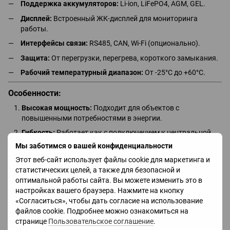
Поддержка аккумуляторов:
Li-ion, LiFePO4, AGM, GEL.
Дисплей:
Встроенный ЖК-дисплей для мониторинга
работы.
Интерфейсы связи:
RS485, CAN, Wi-Fi (опционально).
Защита:
От перегрузки, перегрева, короткого замыкания.
Рабочий температурный диапазон:
От -25°C до +60°C.
Особенности:
Высокая мощность:
Подходит для объектов с
повышенными потребностями в энергии.
Гибкость:
Работает как с подключением к центральной
сети, так и в автономном режиме.
Мы заботимся о вашей конфиденциальности
Интеллектуальное управление:
Автоматическое
Этот веб-сайт использует файлы cookie для маркетинга и
регулирование заряда и разряда аккумуляторов.
статистических целей, а также для безопасной и
оптимальной работы сайта. Вы можете изменить это в
Экономия:
Снижает расходы на энергию за счёт
настройках вашего браузера. Нажмите на кнопку
использования солнечных панелей и оптимизации
«Согласиться», чтобы дать согласие на использование
потребления.
файлов cookie. Подробнее можно ознакомиться на
Безопасность:
Надёжная система защиты для стабильной
странице
Пользовательское соглашение
.
работы.