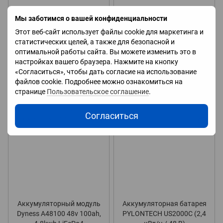
Мы заботимся о вашей конфиденциальности
Этот веб-сайт использует файлы cookie для маркетинга и
Аккумуляторная батарея
Литий железо фосфатный
статистических целей, а также для безопасной и
Uhome LiFePo4 LFP-5000
аккумулятор 48 в 5кВт
оптимальной работы сайта. Вы можете изменить это в
48V 100Ah
51.2V 5.12kwh LPBA48100-
настройках вашего браузера. Нажмите на кнопку
OL LiFePO4
22 990 грн
49 385 грн
«Согласиться», чтобы дать согласие на использование
файлов cookie. Подробнее можно ознакомиться на
странице
Пользовательское соглашение
.
Согласиться
Аккумуляторный модуль
Аккумуляторная батарея
Dyness A48100 48v 100ah,
PYLONTECH US2000C (2,4