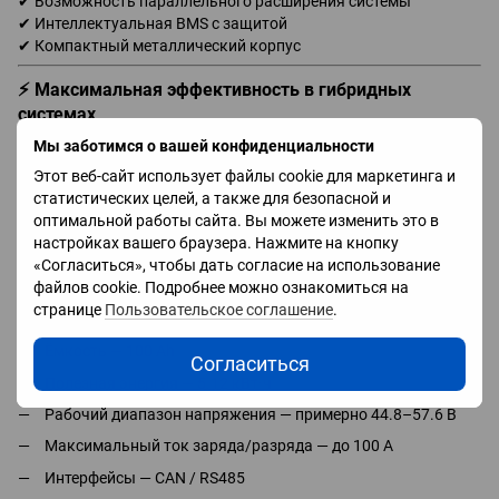
✔ Возможность параллельного расширения системы
✔ Интеллектуальная BMS с защитой
✔ Компактный металлический корпус
⚡ Максимальная эффективность в гибридных
системах
Мы заботимся о вашей конфиденциальности
Батарея накапливает избыточную солнечную энергию и
обеспечивает питание дома при отключении электричества.
Этот веб-сайт использует файлы cookie для маркетинга и
Подходит для большинства гибридных инверторов 48В и
статистических целей, а также для безопасной и
легко интегрируется в существующие системы.
оптимальной работы сайта. Вы можете изменить это в
настройках вашего браузера. Нажмите на кнопку
📊 Технические характеристики
«Согласиться», чтобы дать согласие на использование
файлов cookie. Подробнее можно ознакомиться на
Тип элементов — LiFePO4
странице
Пользовательское соглашение
.
Номинальное напряжение — 51.2 В
Ёмкость — 100 Ah
Согласиться
Полезная энергия — 5.12 кВт·ч
Рабочий диапазон напряжения — примерно 44.8–57.6 В
Максимальный ток заряда/разряда — до 100 А
Интерфейсы — CAN / RS485