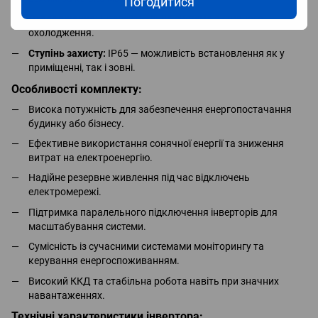
Погодитися
Охолодження:
Інтелектуальна система активного
охолодження.
Ступінь захисту:
IP65 — можливість встановлення як у
приміщенні, так і зовні.
Особливості комплекту:
Висока потужність для забезпечення енергопостачання
будинку або бізнесу.
Ефективне використання сонячної енергії та зниження
витрат на електроенергію.
Надійне резервне живлення під час відключень
електромережі.
Підтримка паралельного підключення інверторів для
масштабування системи.
Сумісність із сучасними системами моніторингу та
керування енергоспоживанням.
Високий ККД та стабільна робота навіть при значних
навантаженнях.
Технічні характеристики інвертора: