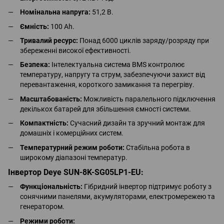
Номінальна напруга:
51,2 В.
Ємність:
100 Ah.
Тривалий ресурс:
Понад 6000 циклів заряду/розряду при
збереженні високої ефективності.
Безпека:
Інтелектуальна система BMS контролює
температуру, напругу та струм, забезпечуючи захист від
перевантаження, короткого замикання та перегріву.
Масштабованість:
Можливість паралельного підключення
декількох батарей для збільшення ємності системи.
Компактність:
Сучасний дизайн та зручний монтаж для
домашніх і комерційних систем.
Температурний режим роботи:
Стабільна робота в
широкому діапазоні температур.
Інвертор Deye SUN-8K-SG05LP1-EU:
Функціональність:
Гібридний інвертор підтримує роботу з
сонячними панелями, акумуляторами, електромережею та
генератором.
Режими роботи: