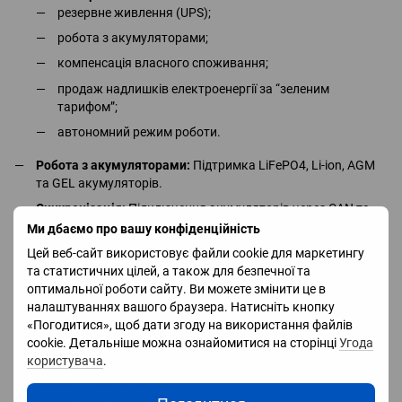
резервне живлення (UPS);
робота з акумуляторами;
компенсація власного споживання;
продаж надлишків електроенергії за “зеленим
тарифом”;
автономний режим роботи.
Робота з акумуляторами:
Підтримка LiFePO4, Li-ion, AGM
та GEL акумуляторів.
Синхронізація:
Підключення акумуляторів через CAN та
RS485.
Ми дбаємо про вашу конфіденційність
Сонячні панелі:
Два незалежні MPPT-трекери для
Цей веб-сайт використовує файли cookie для маркетингу
оптимальної генерації енергії.
та статистичних цілей, а також для безпечної та
оптимальної роботи сайту. Ви можете змінити це в
Моніторинг:
Вбудований WiFi-модуль для дистанційного
налаштуваннях вашого браузера. Натисніть кнопку
контролю через мобільний застосунок або веб-інтерфейс.
«Погодитися», щоб дати згоду на використання файлів
Безпека:
Захист від перевантаження, короткого
cookie. Детальніше можна ознайомитися на сторінці
Угода
замикання, перегріву та перенапруги.
користувача
.
Швидке перемикання:
Автоматичний перехід у резервний
режим за кілька мілісекунд.